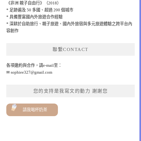
《非洲 親子自由行》（2018）
* 足跡遍及 50 多國、超過 200 個城市
* 具備豐富國內外旅遊合作經驗
* 深耕於自助旅行、親子旅遊、國內外旅宿與多元旅遊體驗之跨平台內
容創作
聯繫CONTACT
各項邀約與合作，請e-mail至：
✉
sophiee327@gmail.com
您的支持是我寫文的動力 謝謝您
請我喝杯奶茶