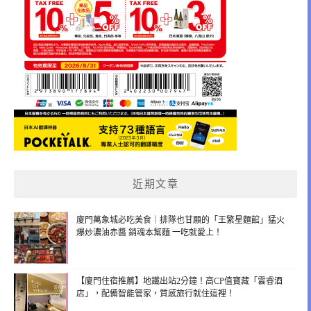
近期文章
廈門萬象城必吃美食｜排隊也甘願的「王繁星麵館」猛火
爆炒濃油赤醬 銷魂本幫麵 一吃就愛上！
【廈門住宿推薦】地鐵出站2分鐘！高CP值寶藏「雲睿酒
店」，配備智能管家，質感旅行就住這裡！