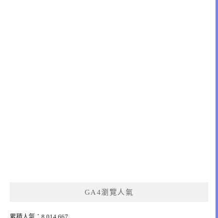
GA4瀏覽人氣
累積人氣：8,014,667