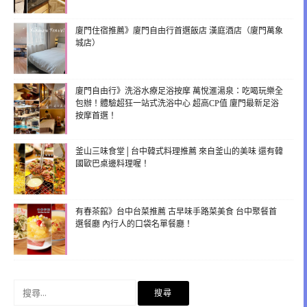
廈門住宿推薦》廈門自由行首選飯店 漢庭酒店（廈門萬象
城店）
廈門自由行》洗浴水療足浴按摩 萬悅滙湯泉：吃喝玩樂全
包辦！體驗超狂一站式洗浴中心 超高CP值 廈門最新足浴
按摩首選！
釜山三味食堂│台中韓式料理推薦 來自釜山的美味 還有韓
國歐巴桌邊料理喔！
有春茶館》台中台菜推薦 古早味手路菜美食 台中聚餐首
選餐廳 內行人的口袋名單餐廳！
搜
尋