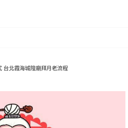
式 台北霞海城隍廟拜月老流程