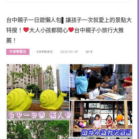
台中親子一日遊懶人包▌讓孩子一次就愛上的景點大
特搜！
大人小孩都開心
台中親子小旅行大推
薦！
中部輕鬆玩
SOPHIEE
2016-05-18
0