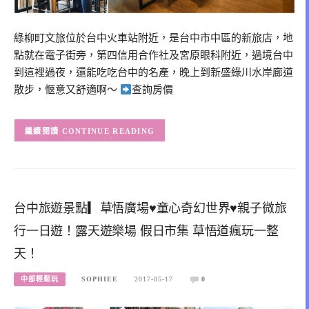
綠柳町文旅位於台中火車站附近，是台中市中區的新旅店，地
點就在電子街旁，第四信用合作社及宮原眼科附近，過境台中
到這裡過夜，還能吃吃台中的名產，晚上到新盛綠川水岸廊道
散步，愜意又舒適啊～
查詢房價
CONTINUE READING
台中旅遊景點▎草悟廣場♥童心奇幻世界♥親子微旅
行一日遊！露天遊樂場 假日市集 草悟道瘋玩一整
天！
中部輕鬆玩
SOPHIEE
2017-05-17
0