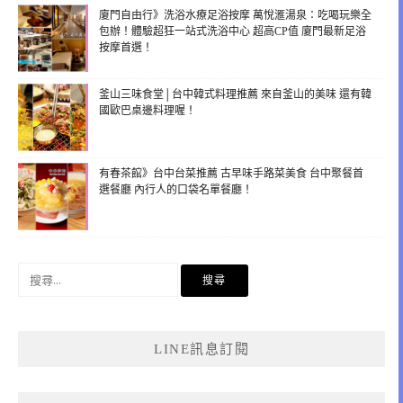
廈門自由行》洗浴水療足浴按摩 萬悅滙湯泉：吃喝玩樂全
包辦！體驗超狂一站式洗浴中心 超高CP值 廈門最新足浴
按摩首選！
釜山三味食堂│台中韓式料理推薦 來自釜山的美味 還有韓
國歐巴桌邊料理喔！
有春茶館》台中台菜推薦 古早味手路菜美食 台中聚餐首
選餐廳 內行人的口袋名單餐廳！
搜
尋
關
鍵
LINE訊息訂閱
字: