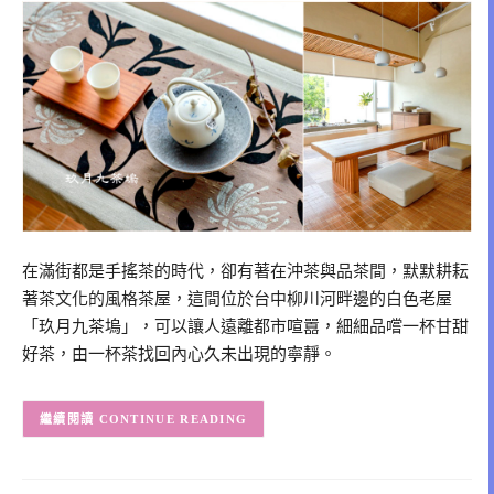
在滿街都是手搖茶的時代，卻有著在沖茶與品茶間，默默耕耘
著茶文化的風格茶屋，這間位於台中柳川河畔邊的白色老屋
「玖月九茶塢」，可以讓人遠離都市喧囂，細細品嚐一杯甘甜
好茶，由一杯茶找回內心久未出現的寧靜。
CONTINUE READING