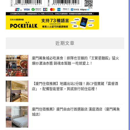
近期文章
廈門萬象城必吃美食｜排隊也甘願的「王繁星麵館」猛火
爆炒濃油赤醬 銷魂本幫麵 一吃就愛上！
【廈門住宿推薦】地鐵出站2分鐘！高CP值寶藏「雲睿酒
店」，配備智能管家，質感旅行就住這裡！
廈門住宿推薦》廈門自由行首選飯店 漢庭酒店（廈門萬象
城店）