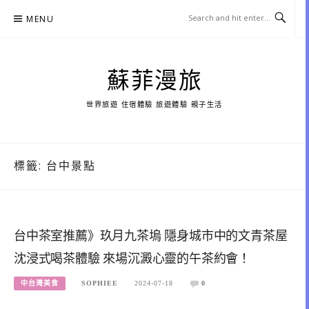
Skip
MENU
to
content
蘇菲漫旅
世界旅遊 住宿體驗 旅遊體驗 親子生活
標籤:
台中景點
台中茶室推薦》玖月九茶塢 隱身城市中的文青茶屋
沈浸式喝茶體驗 來場沉澱心靈的午茶約會！
中台灣美食
SOPHIEE
2024-07-18
0