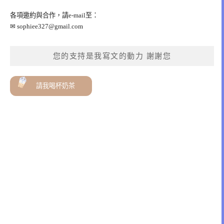
各項邀約與合作，請e-mail至：
✉
sophiee327@gmail.com
您的支持是我寫文的動力 謝謝您
請我喝杯奶茶