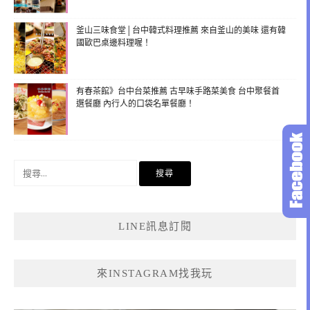
釜山三味食堂│台中韓式料理推薦 來自釜山的美味 還有韓
國歐巴桌邊料理喔！
有春茶館》台中台菜推薦 古早味手路菜美食 台中聚餐首
選餐廳 內行人的口袋名單餐廳！
搜
尋
關
鍵
LINE訊息訂閱
字:
來INSTAGRAM找我玩