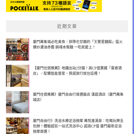
近期文章
廈門萬象城必吃美食｜排隊也甘願的「王繁星麵館」猛火
爆炒濃油赤醬 銷魂本幫麵 一吃就愛上！
【廈門住宿推薦】地鐵出站2分鐘！高CP值寶藏「雲睿酒
店」，配備智能管家，質感旅行就住這裡！
廈門住宿推薦》廈門自由行首選飯店 漢庭酒店（廈門萬象
城店）
廈門自由行》洗浴水療足浴按摩 萬悅滙湯泉：吃喝玩樂全
包辦！體驗超狂一站式洗浴中心 超高CP值 廈門最新足浴
按摩首選！