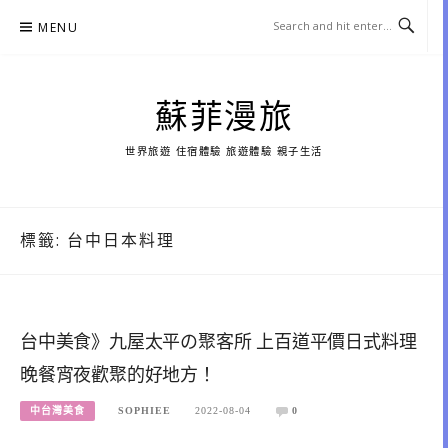
Skip
MENU
to
content
蘇菲漫旅
世界旅遊 住宿體驗 旅遊體驗 親子生活
標籤:
台中日本料理
台中美食》九屋太平の聚客所 上百道平價日式料理
晚餐宵夜歡聚的好地方！
中台灣美食
SOPHIEE
2022-08-04
0