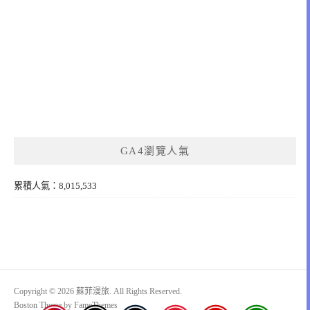
GA4瀏覽人氣
累積人氣：8,015,533
Copyright © 2026 蘇菲漫旅. All Rights Reserved.
Boston Theme by
FameThemes