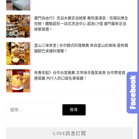
廈門自由行》洗浴水療足浴按摩 萬悅滙湯泉：吃喝玩樂全
包辦！體驗超狂一站式洗浴中心 超高CP值 廈門最新足浴
按摩首選！
釜山三味食堂│台中韓式料理推薦 來自釜山的美味 還有韓
國歐巴桌邊料理喔！
有春茶館》台中台菜推薦 古早味手路菜美食 台中聚餐首
選餐廳 內行人的口袋名單餐廳！
搜
尋
關
鍵
LINE訊息訂閱
字: