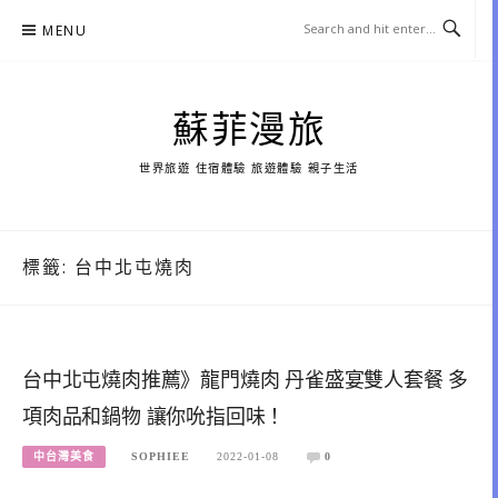
Skip
MENU
to
content
蘇菲漫旅
世界旅遊 住宿體驗 旅遊體驗 親子生活
標籤:
台中北屯燒肉
台中北屯燒肉推薦》龍門燒肉 丹雀盛宴雙人套餐 多
項肉品和鍋物 讓你吮指回味！
中台灣美食
SOPHIEE
2022-01-08
0