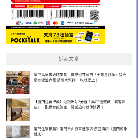
近期文章
廈門萬象城必吃美食｜排隊也甘願的「王繁星麵館」猛火
爆炒濃油赤醬 銷魂本幫麵 一吃就愛上！
【廈門住宿推薦】地鐵出站2分鐘！高CP值寶藏「雲睿酒
店」，配備智能管家，質感旅行就住這裡！
廈門住宿推薦》廈門自由行首選飯店 漢庭酒店（廈門萬象
城店）