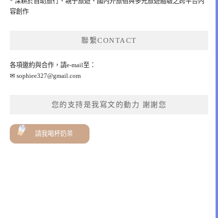
* 深耕於自助旅行、親子旅遊、國內外旅宿與多元旅遊體驗之跨平台內
容創作
聯繫CONTACT
各項邀約與合作，請e-mail至：
✉
sophiee327@gmail.com
您的支持是我寫文的動力 謝謝您
請我喝杯奶茶