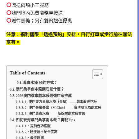
贈送兩項小工服務
澳門境內免費商務車接送
贈悍馬糖；另有雙飛超值優惠
注意：福利僅限「透過預約」安排，自行打車或步行前往無法
享有。
Table of Contents
尊貴水療 預約方式：
澳門桑拿劇本殺到底是什麼？
2026澳門桑拿劇本殺最強店家推薦
1. 澳門東方皇堡水療（金堡）——劇本殺天花板
2. 澳門晉會桑拿（M Club）——賽博朋克風劇本殺
3. 澳門尊貴水療 —— 新娘房劇本殺首選
如何玩好澳門桑拿劇本殺？實戰Tips
1、提前告訴客服
2、臉皮厚＋配合度高
3、最佳時間