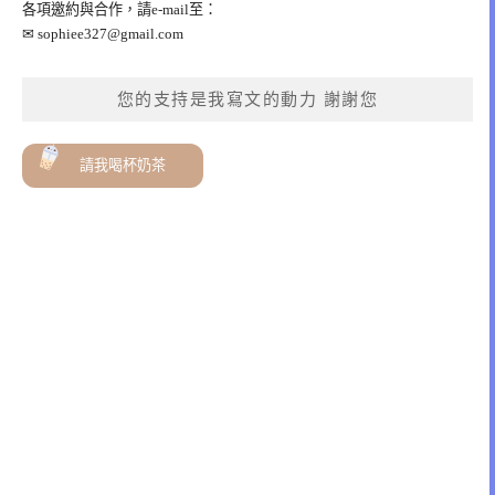
各項邀約與合作，請e-mail至：
✉
sophiee327@gmail.com
您的支持是我寫文的動力 謝謝您
請我喝杯奶茶