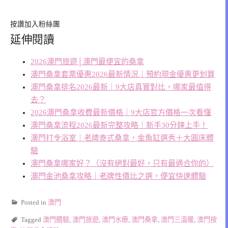
按讚加入粉絲團
延伸閱讀
2026澳門旅遊│澳門最便宜的桑拿
澳門桑拿套票優惠2026最新情況｜預約現金優惠更划算
澳門桑拿排名2026最新｜9大店真實對比，哪家最值得
去？
2026澳門桑拿收費最新價格｜9大店官方價格一次看懂
澳門桑拿流程2026最新完整攻略｜新手30分鐘上手！
澳門打令浴室｜老牌泰式桑拿，金魚缸選秀＋大圓床體
驗
澳門桑拿哪家好？（沒有絕對最好，只有最適合你的）
澳門金池桑拿攻略｜老牌性價比之選，便宜快速體驗
Posted in
澳門
Tagged
澳門體驗
,
澳門旅遊
,
澳門水療
,
澳門桑拿
,
澳門三溫暖
,
澳門按