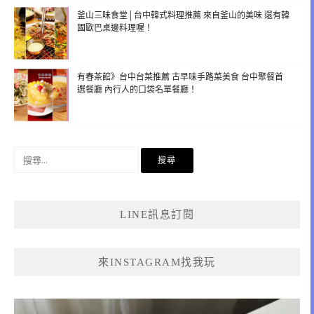
釜山三味食堂│台中韓式料理推薦 來自釜山的美味 還有韓
國歐巴桌邊料理喔！
有春茶館》台中台菜推薦 古早味手路菜美食 台中聚餐首
選餐廳 內行人的口袋名單餐廳！
搜
尋
關
鍵
LINE訊息訂閱
字:
來INSTAGRAM找我玩