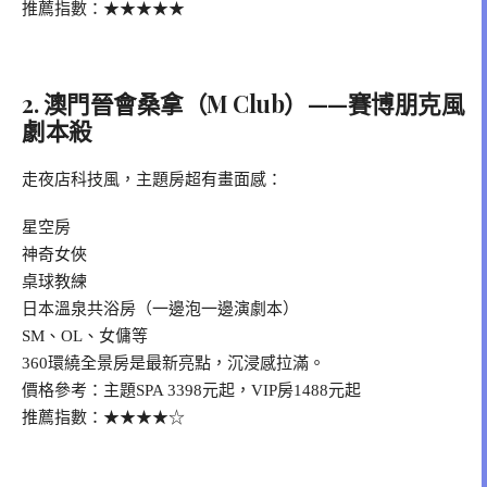
推薦指數：★★★★★
2. 澳門晉會桑拿（M Club）——賽博朋克風
劇本殺
走夜店科技風，主題房超有畫面感：
星空房
神奇女俠
桌球教練
日本溫泉共浴房（一邊泡一邊演劇本）
SM、OL、女傭等
360環繞全景房是最新亮點，沉浸感拉滿。
價格參考：主題SPA 3398元起，VIP房1488元起
推薦指數：★★★★☆