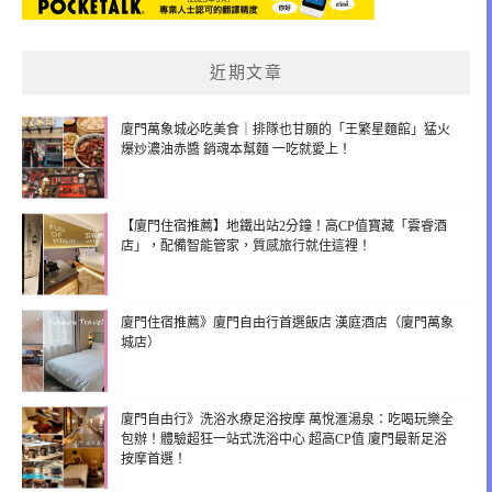
近期文章
廈門萬象城必吃美食｜排隊也甘願的「王繁星麵館」猛火
爆炒濃油赤醬 銷魂本幫麵 一吃就愛上！
【廈門住宿推薦】地鐵出站2分鐘！高CP值寶藏「雲睿酒
店」，配備智能管家，質感旅行就住這裡！
廈門住宿推薦》廈門自由行首選飯店 漢庭酒店（廈門萬象
城店）
廈門自由行》洗浴水療足浴按摩 萬悅滙湯泉：吃喝玩樂全
包辦！體驗超狂一站式洗浴中心 超高CP值 廈門最新足浴
按摩首選！