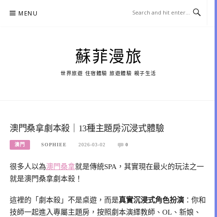
Skip
MENU
to
content
蘇菲漫旅
世界旅遊 住宿體驗 旅遊體驗 親子生活
澳門桑拿劇本殺｜13種主題房沉浸式體驗
澳門
SOPHIEE
2026-03-02
0
很多人以為
澳門桑拿
就是傳統SPA，其實現在最火的玩法之一
就是澳門桑拿劇本殺！
這裡的「劇本殺」不是桌遊，而是
真實沉浸式角色扮演
：你和
技師一起進入專屬主題房，按照劇本演繹教師、OL、新娘、