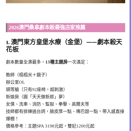
2026澳門桑拿劇本殺最強店家推薦
1. 澳門東方皇堡水療（金堡）——劇本殺天
花板
劇本數量全澳最多，
13種主題房
一次滿足：
教師（榻榻米＋鏡子）
辦公室OL
頭等艙（只有92座椅，超刺激）
新娘房（圓「天天做新郎」夢）
女僕、洗車、消防、監獄、拳擊、高爾夫等
技師都有排練過台詞，臉皮厚一點、嘴巴甜一點，帶入感直接
爆棚！
價格參考：主題SPA 3198元起，雙妃1200元起