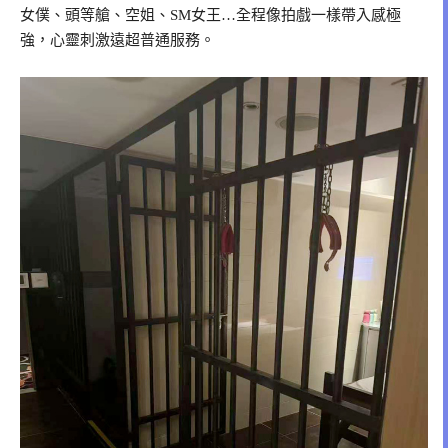
女僕、頭等艙、空姐、SM女王…全程像拍戲一樣帶入感極
強，心靈刺激遠超普通服務。