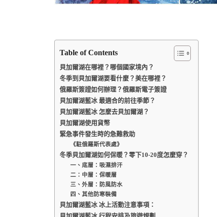
Table of Contents
貝加爾湖在哪裡？哪個國家境內？
冬季到貝加爾湖要看什麼？美在哪裡？
俄羅斯簽證如何辦理？俄羅斯電子簽證
貝加爾湖藍冰 最適合的前往季節？
貝加爾湖藍冰 怎麼去貝加爾湖？
貝加爾湖使用貨幣
緊急事件發生時的急難救助
《駐俄羅斯代表處》
冬季貝加爾湖如何保暖？零下10-20度怎麼穿？
一、底層：吸濕排汗
二：中層：保暖層
三、外層：防風防水
四、其他防寒裝備
貝加爾湖藍冰 冰上活動注意事項：
貝加爾湖藍冰 行程安排及旅遊規劃