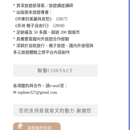
* 資深旅遊部落客／旅遊講座講師
* 出版兩本旅遊專書：
《中東的美麗與哀愁》（2017）
《非洲 親子自由行》（2018）
* 足跡遍及 50 多國、超過 200 個城市
* 具備豐富國內外旅遊合作經驗
* 深耕於自助旅行、親子旅遊、國內外旅宿與
多元旅遊體驗之跨平台內容創作
聯繫CONTACT
各項邀約與合作，請e-mail至：
✉
sophiee327@gmail.com
您的支持是我寫文的動力 謝謝您
請我喝杯奶茶