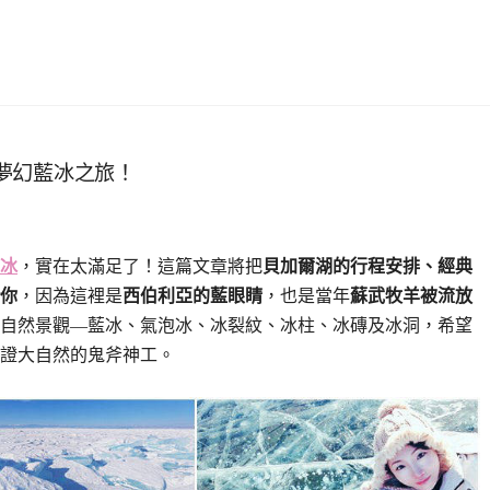
亞夢幻藍冰之旅！
冰
，實在太滿足了！這篇文章將把
貝加爾湖的行程安排、經典
你
，因為這裡是
西伯利亞的藍眼睛
，也是當年
蘇武牧羊被流放
自然景觀—藍冰、氣泡冰、冰裂紋、冰柱、冰磚及冰洞，希望
證大自然的鬼斧神工。