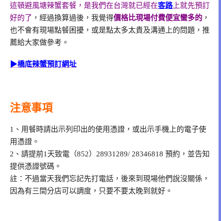
這頓避風塘辣蟹套餐，是我們在台灣就已經在
客路
上就先預訂
好的了
，經過換算過後，我覺得
價格比現場付費便宜蠻多的
，
也不會有現場點餐困擾，或是點太多太貴及溝通上的問題，推
薦給大家做參考。
▶橋底辣蟹預訂網址
注意事項
1、用餐時請出示列印出的使用憑證，或出示手機上的電子使
用憑證。
2、請提前1天致電（852）28931289/ 28346818 預約，並告知
提供憑證號碼。
註：不過當天我們忘記先打電話，後來到現場他們說沒關係，
因為有三間分店可以調度，只要不要太晚到就好。