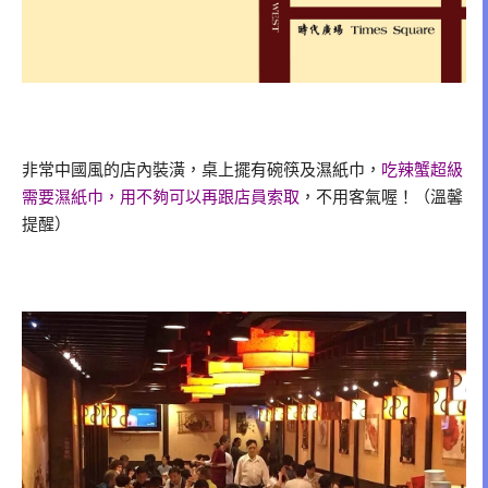
非常中國風的店內裝潢，桌上擺有碗筷及濕紙巾，
吃辣蟹超級
需要濕紙巾，用不夠可以再跟店員索取
，不用客氣喔！（溫馨
提醒）