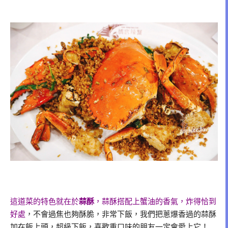
這道菜的特色就在於
蒜酥
，蒜酥搭配上蟹油的香氣，炸得恰到
好處
，不會過焦也夠酥脆，非常下飯，我們把蔥爆香過的蒜酥
加在飯上頭，超級下飯，喜歡重口味的朋友一定會愛上它！