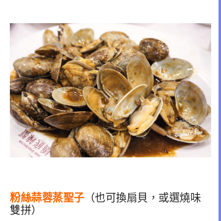
粉絲蒜蓉蒸聖子
（也可換扇貝，或選燒味
雙拼）