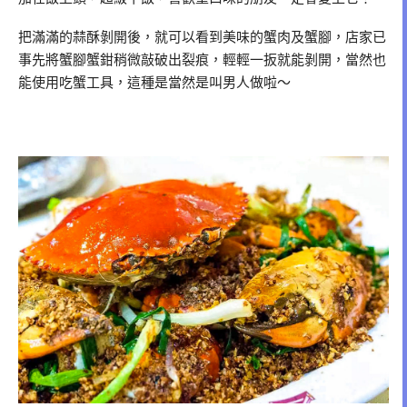
把滿滿的蒜酥剝開後，就可以看到美味的蟹肉及蟹腳，店家已
事先將蟹腳蟹鉗稍微敲破出裂痕，輕輕一扳就能剝開，當然也
能使用吃蟹工具，這種是當然是叫男人做啦～