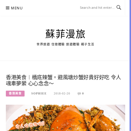
Skip
MENU
to
content
蘇菲漫旅
世界旅遊 住宿體驗 旅遊體驗 親子生活
香港美食︱橋底辣蟹。避風塘炒蟹好貴好好吃 令人
魂牽夢縈 心心念念～
香港美食
SOPHIEE
2018-02-20
0