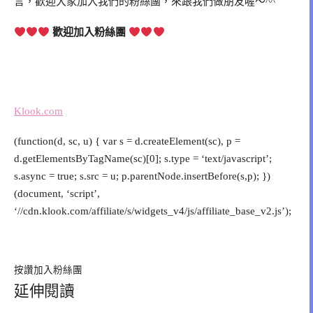
言，歡迎大家加入我們的粉絲團，來跟我們做朋友喔～^^
歡迎加入粉絲團
Klook.com
(function(d, sc, u) { var s = d.createElement(sc), p =
d.getElementsByTagName(sc)[0]; s.type = ‘text/javascript’;
s.async = true; s.src = u; p.parentNode.insertBefore(s,p); })
(document, ‘script’,
‘//cdn.klook.com/affiliate/s/widgets_v4/js/affiliate_base_v2.js’);
按讚加入粉絲團
延伸閱讀