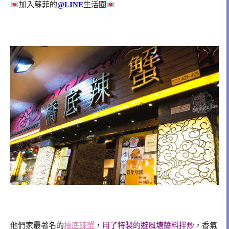
加入蘇菲的
@LINE
生活圈
他們家最著名的
橋底辣蟹
，
用了特製的避風塘醬料拌炒
，香氣