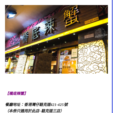
【橋底辣蟹】
餐廳地址：香港灣仔駱克道421-425號
（本券只適用於此店–駱克道三店）