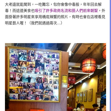
大老遠就能聞到，一吃難忘，包你會像中毒般，年年回去解
毒！而這道美食也
吸引了許多政商名流和藝人們前來朝聖
，外
面掛著許多明星來享用橋底辣蟹的照片，有時也會在店裡看見
明星藝人喔！（我們就遇過兩次…）