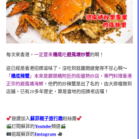
每次來香港，
一定要來
橋底
吃
避風塘炒蟹
的啊！
這已經是香港招牌滋味了，沒吃到就離開總覺得不甘心啊～
「
橋底辣蟹
」本來是鵝頸橋附近的街邊熱炒店，專門料理香港
正宗的避風塘海鮮
，他們的炒辣蟹是出了名的，由大排檔做到
店鋪，已有20多年歷史，算是當地的招牌老店囉！
按讚加入
蘇菲親子旅行趣
粉絲團
訂閱蘇菲的
Youtube
頻道
追蹤蘇菲的
Instagram