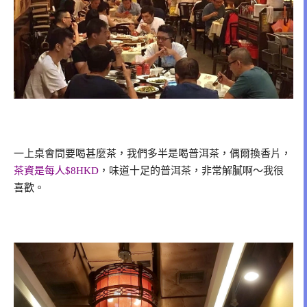
一上桌會問要喝甚麼茶，我們多半是喝普洱茶，偶爾換香片，
茶資是每人$8HKD
，味道十足的普洱茶，非常解膩啊～我很
喜歡。