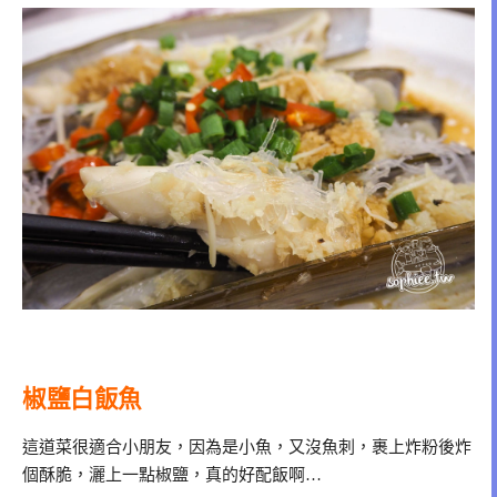
椒鹽白飯魚
這道菜很適合小朋友，因為是小魚，又沒魚刺，裹上炸粉後炸
個酥脆，灑上一點椒鹽，真的好配飯啊…