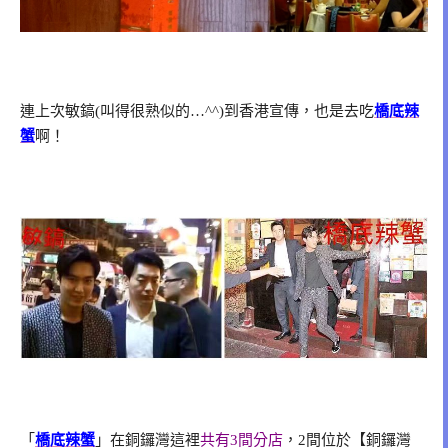
連上次敏鎬(叫得很熟似的…^^)到香港宣傳，也是去吃
橋底辣
蟹
啊！
「
橋底辣蟹
」在銅鑼灣這裡
共有3間分店
，2間位於【銅鑼灣