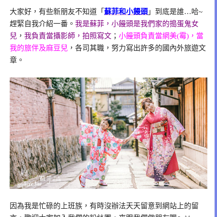
大家好，有些新朋友不知道「
蘇菲和小饅頭
」到底是誰…哈~
趕緊自我介紹一番。
我是蘇菲，小饅頭是我們家的搗蛋鬼女
兒
，
我負責當攝影師，拍照寫文
；
小饅頭負責當網美(霉)，當
我的旅伴及麻豆兒
，各司其職，努力寫出許多的國內外旅遊文
章。
因為我是忙碌的上班族，有時沒辦法天天留意到網站上的留