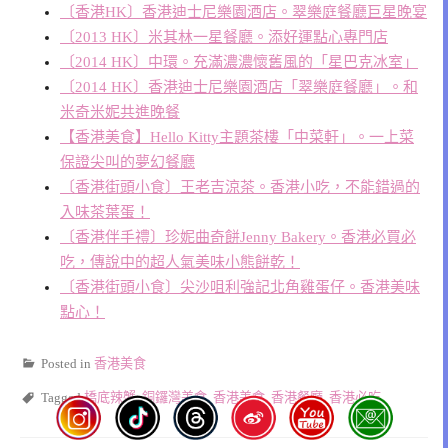
〔香港HK〕香港迪士尼樂園酒店。翠樂庭餐廳巨星晚宴
〔2013 HK〕米其林一星餐廳。添好運點心專門店
〔2014 HK〕中環。充滿濃濃懷舊風的「星巴克冰室」
〔2014 HK〕香港迪士尼樂園酒店「翠樂庭餐廳」。和
米奇米妮共進晚餐
【香港美食】Hello Kitty主題茶樓「中菜軒」。一上菜
保證尖叫的夢幻餐廳
〔香港街頭小食〕王老吉涼茶。香港小吃，不能錯過的
入味茶葉蛋！
〔香港伴手禮〕珍妮曲奇餅Jenny Bakery。香港必買必
吃，傳說中的超人氣美味小熊餅乾！
〔香港街頭小食〕尖沙咀利強記北角雞蛋仔。香港美味
點心！
Posted in
香港美食
Tagged
橋底辣蟹
,
銅鑼灣美食
,
香港美食
,
香港餐廳
,
香港必吃