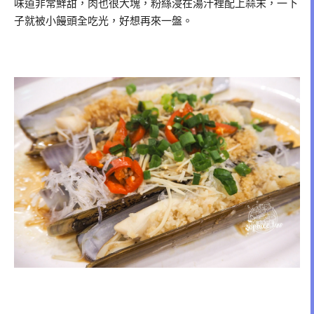
味道非常鮮甜，肉也很大塊，粉絲浸在湯汁裡配上蒜末，一下
子就被小饅頭全吃光，好想再來一盤。