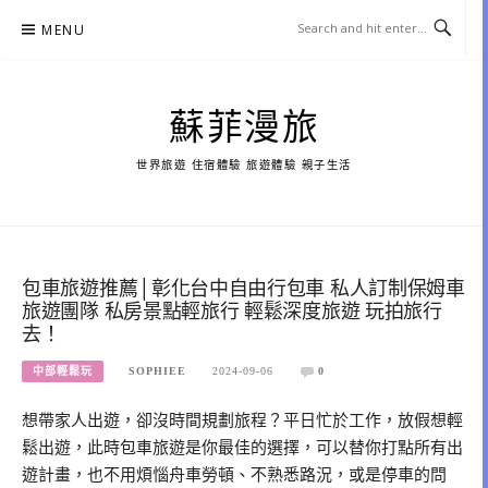
Skip
MENU
to
content
蘇菲漫旅
世界旅遊 住宿體驗 旅遊體驗 親子生活
包車旅遊推薦│彰化台中自由行包車 私人訂制保姆車
旅遊團隊 私房景點輕旅行 輕鬆深度旅遊 玩拍旅行
去！
中部輕鬆玩
SOPHIEE
2024-09-06
0
想帶家人出遊，卻沒時間規劃旅程？平日忙於工作，放假想輕
鬆出遊，此時包車旅遊是你最佳的選擇，可以替你打點所有出
遊計畫，也不用煩惱舟車勞頓、不熟悉路況，或是停車的問