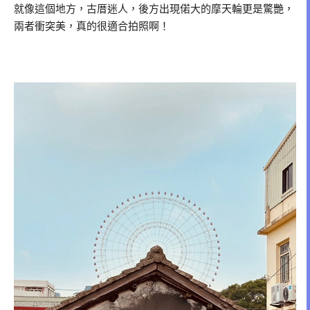
就像這個地方，古厝迷人，後方出現偌大的摩天輪更是驚艷，
兩者衝突美，真的很適合拍照啊！