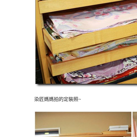
染匠媽媽拍的定裝照~