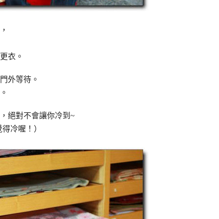
，
行更衣。
門外等待。
。
，絕對不會讓你冷到~
覺得冷喔！）