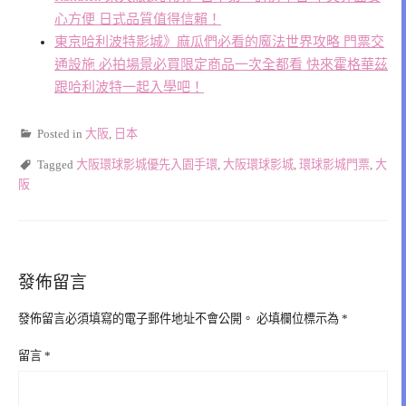
心方便 日式品質值得信賴！
東京哈利波特影城》麻瓜們必看的魔法世界攻略 門票交
通設施 必拍場景必買限定商品一次全都看 快來霍格華茲
跟哈利波特一起入學吧！
Posted in
大阪
,
日本
Tagged
大阪環球影城優先入園手環
,
大阪環球影城
,
環球影城門票
,
大
阪
發佈留言
發佈留言必須填寫的電子郵件地址不會公開。
必填欄位標示為
*
留言
*