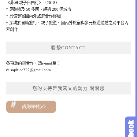
《非洲 親子自由行》（2018）
* 足跡遍及 50 多國、超過 200 個城市
* 具備豐富國內外旅遊合作經驗
* 深耕於自助旅行、親子旅遊、國內外旅宿與多元旅遊體驗之跨平台內
容創作
聯繫CONTACT
各項邀約與合作，請e-mail至：
✉
sophiee327@gmail.com
您的支持是我寫文的動力 謝謝您
請我喝杯奶茶