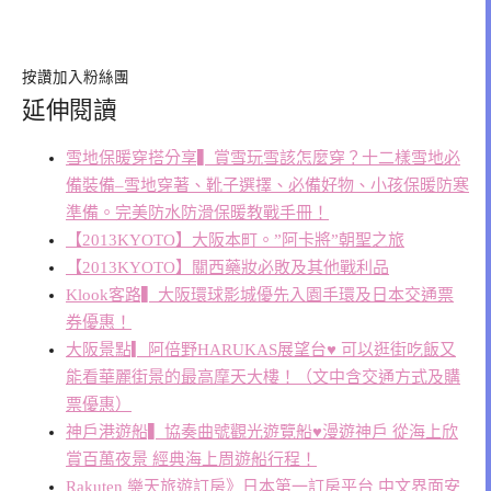
按讚加入粉絲團
延伸閱讀
雪地保暖穿搭分享▍賞雪玩雪該怎麼穿？十二樣雪地必
備裝備–雪地穿著、靴子選擇、必備好物、小孩保暖防寒
準備。完美防水防滑保暖教戰手冊！
【2013KYOTO】大阪本町。”阿卡將”朝聖之旅
【2013KYOTO】關西藥妝必敗及其他戰利品
Klook客路▍大阪環球影城優先入園手環及日本交通票
券優惠！
大阪景點▎阿倍野HARUKAS展望台♥ 可以逛街吃飯又
能看華麗街景的最高摩天大樓！（文中含交通方式及購
票優惠）
神戶港遊船▍協奏曲號觀光遊覽船♥漫遊神戶 從海上欣
賞百萬夜景 經典海上周遊船行程！
Rakuten 樂天旅遊訂房》日本第一訂房平台 中文界面安