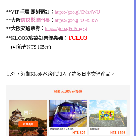
‎**VIP手環‬ 即刻預訂：
https://goo.gl/6Mz4WU
‪**‎
大阪
環球影城門票
‬：
https://goo.gl/6Gb3kW
‪‎**大阪交通票券‬：
https://goo.gl/oPmgzg
TCLU3
**KLOOK客路訂票優惠碼：
(可節省NT$ 105元)
此外，近期Klook客路也加入了許多日本交通產品，