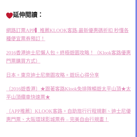
延伸閱讀：
網路訂票APP▍推薦KLOOK客路-最新優惠碼折扣 秒懂各
種便宜票券預訂！
2016香港迪士尼懶人包。終極遊園攻略！（Klook客路優惠
門票購買方式）
日本。東京迪士尼樂園攻略。遊玩心得分享
〔2016遊香港〕★跟著客路Klook免排隊暢遊太平山頂★太
平山頂纜車快速票★
〔APP推薦〕KLOOK客路。自助旅行行程規劃、迪士尼優
惠門票、大阪環球影城票券 – 完美自由行規畫！