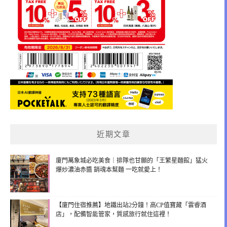
近期文章
廈門萬象城必吃美食｜排隊也甘願的「王繁星麵館」猛火
爆炒濃油赤醬 銷魂本幫麵 一吃就愛上！
【廈門住宿推薦】地鐵出站2分鐘！高CP值寶藏「雲睿酒
店」，配備智能管家，質感旅行就住這裡！