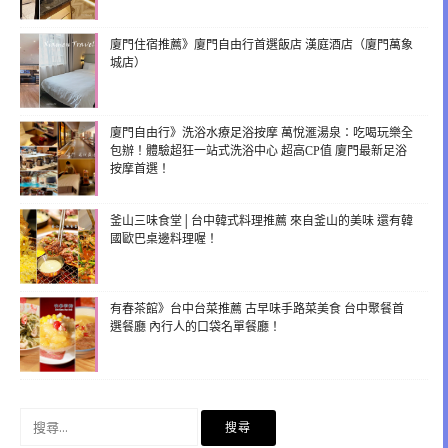
廈門住宿推薦》廈門自由行首選飯店 漢庭酒店（廈門萬象
城店）
廈門自由行》洗浴水療足浴按摩 萬悅滙湯泉：吃喝玩樂全
包辦！體驗超狂一站式洗浴中心 超高CP值 廈門最新足浴
按摩首選！
釜山三味食堂│台中韓式料理推薦 來自釜山的美味 還有韓
國歐巴桌邊料理喔！
有春茶館》台中台菜推薦 古早味手路菜美食 台中聚餐首
選餐廳 內行人的口袋名單餐廳！
搜
尋