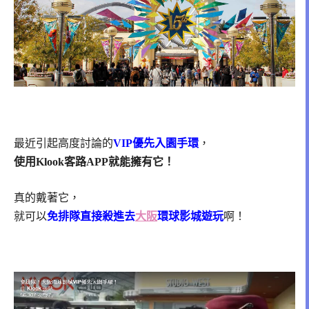
最近引起高度討論的
‎VIP優先入園手環
‬，
使用Klook客路APP就能擁有它！
真的戴著它，
就可以
免排隊直接殺進去‎
大阪
環球影城遊玩
啊！