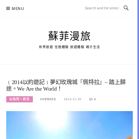
Skip
MENU
to
content
蘇菲漫旅
世界旅遊 住宿體驗 旅遊體驗 親子生活
﹝2014以約遊記﹞夢幻玫瑰城『佩特拉』– 踏上歸
途。We Are the World！
以色列。約旦
SOPHIEE
2014-12-30
4