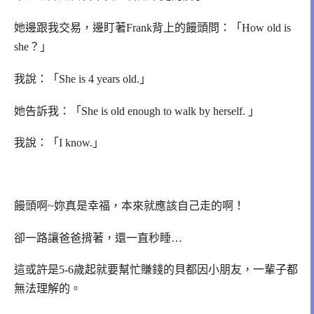
她邊跟我交易，邊盯著Frank背上的饅頭問：「How old is
she？」
我說：「She is 4 years old.」
她告訴我：「She is old enough to walk by herself. 」
我說：「I know.」
饅頭啊~妳真是幸福，本來就應該自己走的啊！
卻一路讓爸爸揹著，還一直秒睡…
這或許是5-6歲起就要幫忙賺錢的貝都因小朋友，一輩子都
無法理解的。