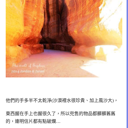
他們的手多半不太乾淨(沙漠裡水很珍貴、加上風沙大)，
東西握在手上也握很久了，所以兜售的物品都髒髒舊舊
的，連明信片都有點破爛…