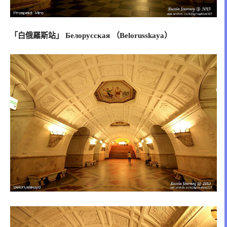
「白俄羅斯站」 Белорусская （Belorusskaya）