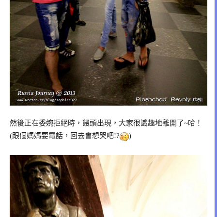
然後正在委婉拒絕時，饅頭出現，大家很識趣地離開了~哈！
(跟個媽媽要電話，回去會想哭吧!?
)