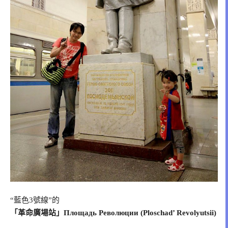
“藍色3號線”的
「革命廣場站」Площадь Революции (Ploschad’ Revolyutsii)