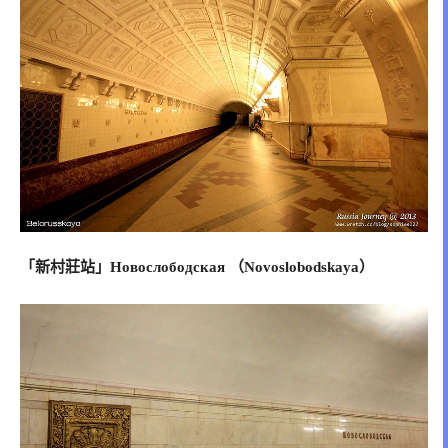
「新村莊站」Новослободская （Novoslobodskaya）