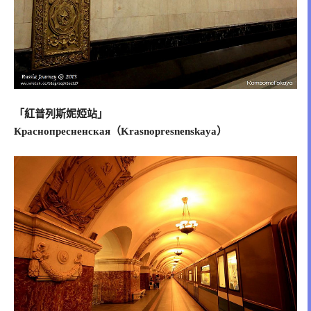
「紅普列斯妮婭站」
Краснопресненская（Krasnopresnenskaya）