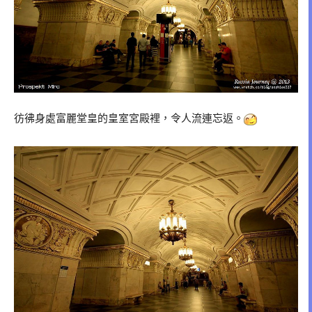
彷彿身處富麗堂皇的皇室宮殿裡，令人流連忘返。