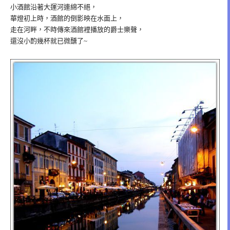
小酒館沿著大運河連綿不絕，
華燈初上時，酒館的倒影映在水面上，
走在河畔，不時傳來酒館裡播放的爵士樂聲，
還沒小酌幾杯就已微醺了~