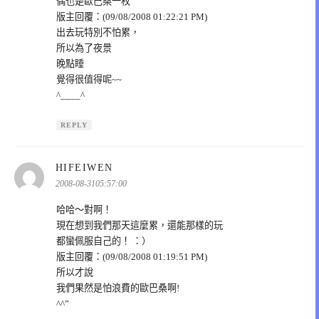
偶也是歐巴桑一枚
版主回覆：(09/08/2008 01:22:21 PM)
出去玩特別不怕累，
所以為了夜景
晚點睡
覺得很值得呢~~
^____^
REPLY
表
HIFEIWEN
示:
2008-08-3105:57:00
哈哈～對啊！
現在想到我們那天這麼累，還能那樣的玩
都蠻佩服自己的！ ：）
版主回覆：(09/08/2008 01:19:51 PM)
所以才說
我們果然是怕浪費的歐巴桑啊!
^^”