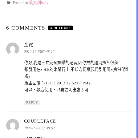
Posted in
義大利Italy
6 COMMENTS
ADD YOURS
表
金霓
示:
2012-11-1302:48:15
你好,我是三立完全娛樂的記者,因你拍的運河照片很美
想引用在S.H.E的米蘭行上,不知方便讓我們引用嗎?(會註明出
處)
版主回覆：(11/13/2012 12:52:08 PM)
可以，歡迎使用，只要註明出處即可。
REPLY
表
COUPLEFACE
示:
2008-09-0622:39:52