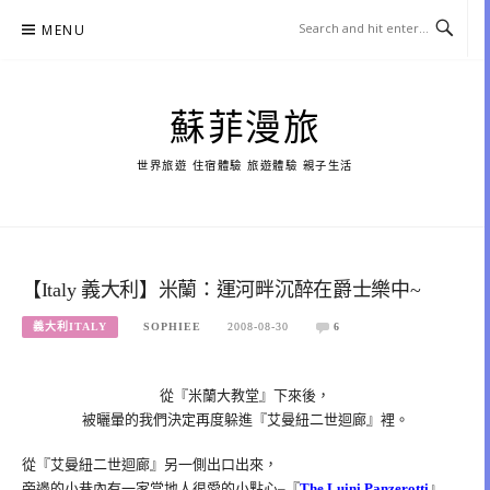
Skip
MENU
to
content
蘇菲漫旅
世界旅遊 住宿體驗 旅遊體驗 親子生活
【Italy 義大利】米蘭：運河畔沉醉在爵士樂中~
義大利ITALY
SOPHIEE
2008-08-30
6
從『米蘭大教堂』下來後，
被曬暈的我們決定再度躲進『艾曼紐二世迴廊』裡。
從『艾曼紐二世迴廊』另一側出口出來，
旁邊的小巷內有一家當地人很愛的小點心–『
The Luini Panzerotti
』