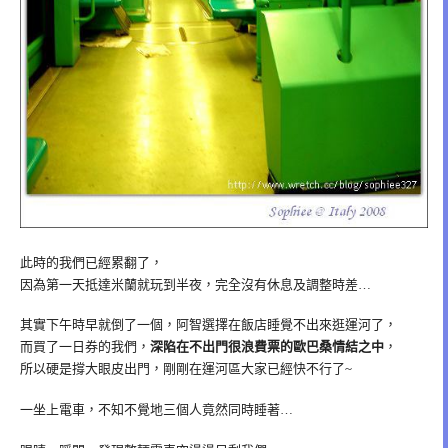
此時的我們已經累翻了，
因為第一天抵達米蘭就玩到半夜，完全沒有休息及調整時差…
其實下午時早就倒了一個，阿智選擇在飯店睡覺不出來逛運河了，
而買了一日券的我們，
深陷在不出門很浪費票的歐巴桑情結之中
，
所以硬是撐大眼皮出門，剛剛在運河區大家已經快不行了~
一坐上電車，不知不覺地三個人竟然同時睡著…