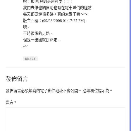
哈！那個i真的是超可愛！！！
我們去維也納自助也有在電車睡倒的經驗
每天都要走很多路，真的太累了嘛～～
版主回覆：(09/08/2008 01:17:27 PM)
嗯~
平時很懶的走路，
但是一出國就拚命走…
^^”
REPLY
發佈留言
發佈留言必須填寫的電子郵件地址不會公開。
必填欄位標示為
*
留言
*