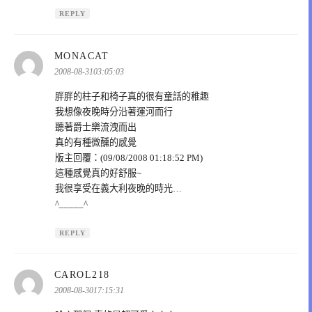
REPLY
表
MONACAT
示:
2008-08-3103:05:03
胖胖的柱子和椅子真的很有童話的稚趣
我想像夜晚時分沿著運河而行
聽著爵士樂流洩而出
真的有種微醺的感覺
版主回覆：(09/08/2008 01:18:52 PM)
這種感覺真的好舒服~
我很享受在義大利夜晚的時光…
^_____^
REPLY
表
CAROL218
示:
2008-08-3017:15:31