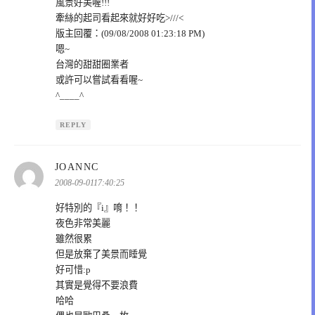
風景好美喔!!!
牽絲的起司看起來就好好吃>///<
版主回覆：(09/08/2008 01:23:18 PM)
嗯~
台灣的甜甜圈業者
或許可以嘗試看看喔~
^____^
REPLY
表
JOANNC
示:
2008-09-0117:40:25
好特別的『i』唷！！
夜色非常美麗
雖然很累
但是放棄了美景而睡覺
好可惜:p
其實是覺得不要浪費
哈哈