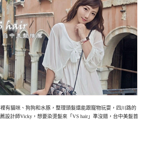
」，店裡有貓咪、狗狗和水豚，整理頭髮還能跟寵物玩耍，四川路的
計師Vicky，想要染燙髮來「VS hair」準沒錯，台中美髮首