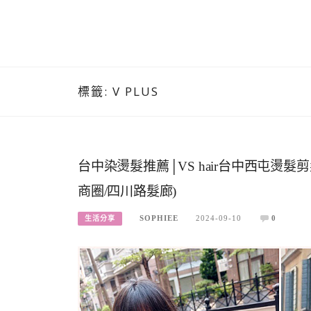
標籤:
V PLUS
台中染燙髮推薦│VS hair台中西屯燙髮
商圈/四川路髮廊)
SOPHIEE
2024-09-10
0
生活分享