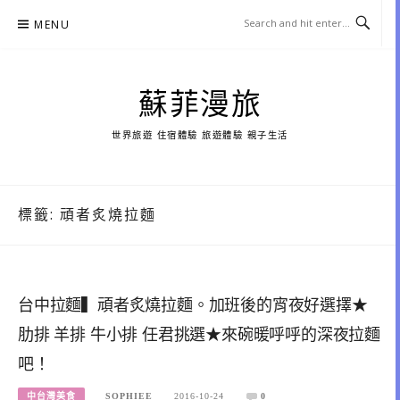
Skip
MENU
to
content
蘇菲漫旅
世界旅遊 住宿體驗 旅遊體驗 親子生活
標籤:
頑者炙燒拉麵
台中拉麵▍頑者炙燒拉麵。加班後的宵夜好選擇★
肋排 羊排 牛小排 任君挑選★來碗暖呼呼的深夜拉麵
吧！
中台灣美食
SOPHIEE
2016-10-24
0