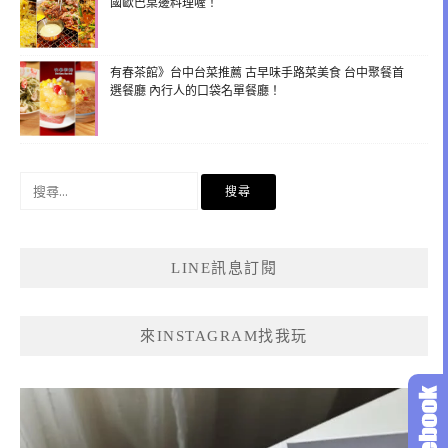
國歐巴桌邊料理喔！
有春茶館》台中台菜推薦 古早味手路菜美食 台中聚餐首
選餐廳 內行人的口袋名單餐廳！
搜
尋
關
鍵
LINE訊息訂閱
字:
來INSTAGRAM找我玩