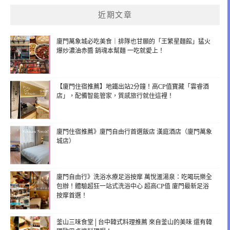
近期文章
廈門萬象城必吃美食｜排隊也甘願的「王繁星麵館」猛火
爆炒濃油赤醬 銷魂本幫麵 一吃就愛上！
【廈門住宿推薦】地鐵出站2分鐘！高CP值寶藏「雲睿酒
店」，配備智能管家，質感旅行就住這裡！
廈門住宿推薦》廈門自由行首選飯店 漢庭酒店（廈門萬象
城店）
廈門自由行》洗浴水療足浴按摩 萬悅滙湯泉：吃喝玩樂全
包辦！體驗超狂一站式洗浴中心 超高CP值 廈門最新足浴
按摩首選！
釜山三味食堂│台中韓式料理推薦 來自釜山的美味 還有韓