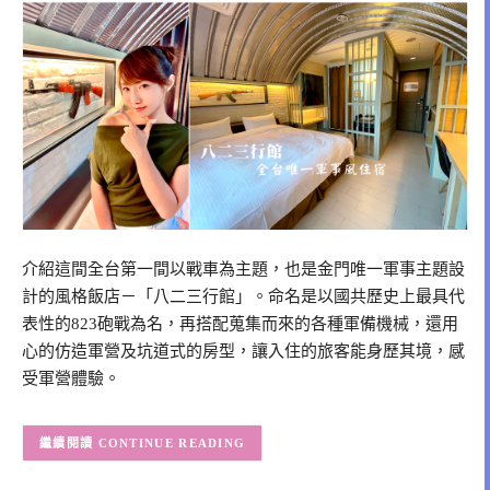
介紹這間全台第一間以戰車為主題，也是金門唯一軍事主題設
計的風格飯店－「八二三行館」。命名是以國共歷史上最具代
表性的823砲戰為名，再搭配蒐集而來的各種軍備機械，還用
心的仿造軍營及坑道式的房型，讓入住的旅客能身歷其境，感
受軍營體驗。
CONTINUE READING