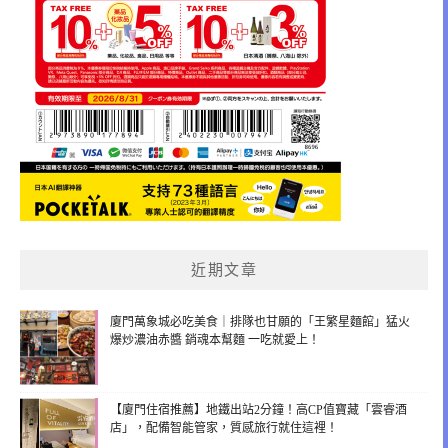
近期文章
廈門萬象城必吃美食｜排隊也甘願的「王繁星麵館」猛火
爆炒濃油赤醬 銷魂本幫麵 一吃就愛上！
【廈門住宿推薦】地鐵出站2分鐘！高CP值寶藏「雲睿酒
店」，配備智能管家，質感旅行就住這裡！