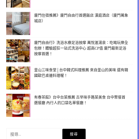
廈門住宿推薦》廈門自由行首選飯店 漢庭酒店（廈門萬象
城店）
廈門自由行》洗浴水療足浴按摩 萬悅滙湯泉：吃喝玩樂全
包辦！體驗超狂一站式洗浴中心 超高CP值 廈門最新足浴
按摩首選！
釜山三味食堂│台中韓式料理推薦 來自釜山的美味 還有韓
國歐巴桌邊料理喔！
有春茶館》台中台菜推薦 古早味手路菜美食 台中聚餐首
選餐廳 內行人的口袋名單餐廳！
搜
尋