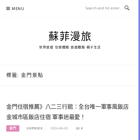
Skip
MENU
to
content
蘇菲漫旅
世界旅遊 住宿體驗 旅遊體驗 親子生活
標籤:
金門景點
金門住宿推薦》八二三行館：全台唯一軍事風飯店
金城市區飯店住宿 軍事迷最愛！
金門
SOPHIEE
2024-06-02
0