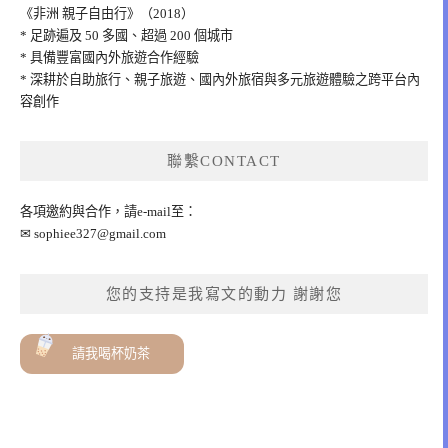
《非洲 親子自由行》（2018）
* 足跡遍及 50 多國、超過 200 個城市
* 具備豐富國內外旅遊合作經驗
* 深耕於自助旅行、親子旅遊、國內外旅宿與多元旅遊體驗之跨平台內
容創作
聯繫CONTACT
各項邀約與合作，請e-mail至：
✉
sophiee327@gmail.com
您的支持是我寫文的動力 謝謝您
請我喝杯奶茶