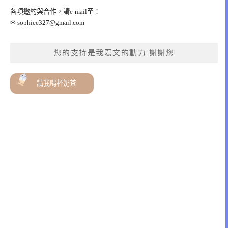
各項邀約與合作，請e-mail至：
✉
sophiee327@gmail.com
您的支持是我寫文的動力 謝謝您
請我喝杯奶茶