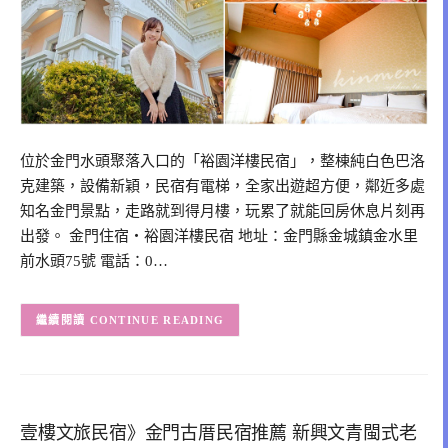
位於金門水頭聚落入口的「裕園洋樓民宿」，整棟純白色巴洛
克建築，設備新穎，民宿有電梯，全家出遊超方便，鄰近多處
知名金門景點，走路就到得月樓，玩累了就能回房休息片刻再
出發。 金門住宿‧裕園洋樓民宿 地址：金門縣金城鎮金水里
前水頭75號 電話：0…
CONTINUE READING
壹樓文旅民宿》金門古厝民宿推薦 新興文青閩式老