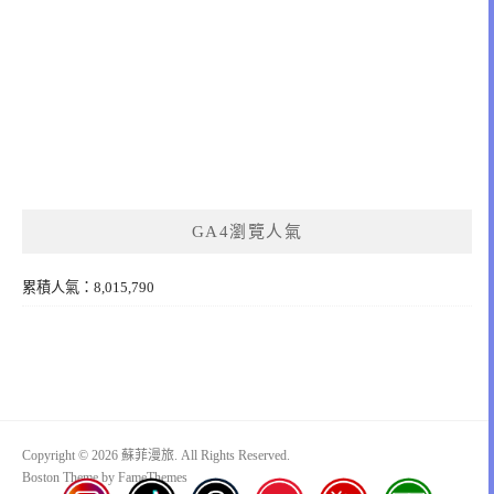
GA4瀏覽人氣
累積人氣：8,015,790
Copyright © 2026 蘇菲漫旅. All Rights Reserved.
Boston Theme by
FameThemes