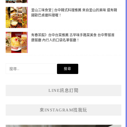
釜山三味食堂│台中韓式料理推薦 來自釜山的美味 還有韓
國歐巴桌邊料理喔！
有春茶館》台中台菜推薦 古早味手路菜美食 台中聚餐首
選餐廳 內行人的口袋名單餐廳！
搜
尋
關
鍵
LINE訊息訂閱
字:
來INSTAGRAM找我玩