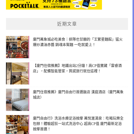
近期文章
廈門萬象城必吃美食｜排隊也甘願的「王繁星麵館」猛火
爆炒濃油赤醬 銷魂本幫麵 一吃就愛上！
【廈門住宿推薦】地鐵出站2分鐘！高CP值寶藏「雲睿酒
店」，配備智能管家，質感旅行就住這裡！
廈門住宿推薦》廈門自由行首選飯店 漢庭酒店（廈門萬象
城店）
廈門自由行》洗浴水療足浴按摩 萬悅滙湯泉：吃喝玩樂全
包辦！體驗超狂一站式洗浴中心 超高CP值 廈門最新足浴
按摩首選！