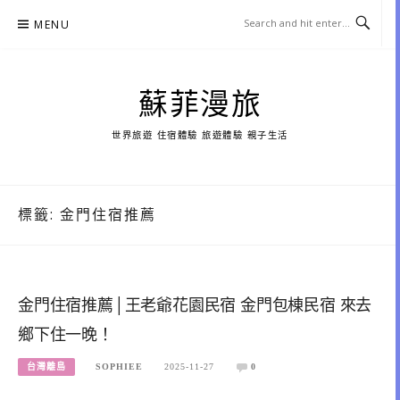
Skip
MENU
to
content
蘇菲漫旅
世界旅遊 住宿體驗 旅遊體驗 親子生活
標籤:
金門住宿推薦
金門住宿推薦│王老爺花園民宿 金門包棟民宿 來去
鄉下住一晚！
台灣離島
SOPHIEE
2025-11-27
0