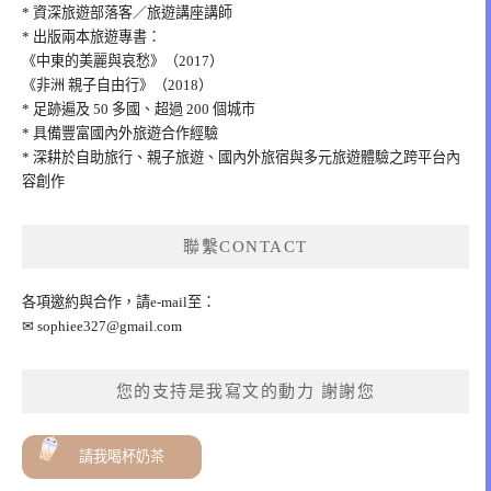
* 資深旅遊部落客／旅遊講座講師
* 出版兩本旅遊專書：
《中東的美麗與哀愁》（2017）
《非洲 親子自由行》（2018）
* 足跡遍及 50 多國、超過 200 個城市
* 具備豐富國內外旅遊合作經驗
* 深耕於自助旅行、親子旅遊、國內外旅宿與多元旅遊體驗之跨平台內
容創作
聯繫CONTACT
各項邀約與合作，請e-mail至：
✉
sophiee327@gmail.com
您的支持是我寫文的動力 謝謝您
請我喝杯奶茶