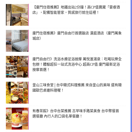
【廈門住宿推薦】地鐵出站2分鐘！高CP值寶藏「雲睿酒
店」，配備智能管家，質感旅行就住這裡！
廈門住宿推薦》廈門自由行首選飯店 漢庭酒店（廈門萬象
城店）
廈門自由行》洗浴水療足浴按摩 萬悅滙湯泉：吃喝玩樂全
包辦！體驗超狂一站式洗浴中心 超高CP值 廈門最新足浴
按摩首選！
釜山三味食堂│台中韓式料理推薦 來自釜山的美味 還有韓
國歐巴桌邊料理喔！
有春茶館》台中台菜推薦 古早味手路菜美食 台中聚餐首
選餐廳 內行人的口袋名單餐廳！