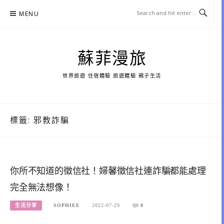
Skip
MENU
to
content
蘇菲漫旅
世界旅遊 住宿體驗 旅遊體驗 親子生活
標籤:
邪教詐騙
你所不知道的徵信社！婦馨徵信社連詐騙都能處理
完全無法想像！
生活分享
SOPHIEE
2022-07-29
0