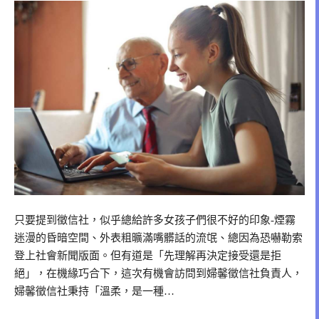
只要提到徵信社，似乎總給許多女孩子們很不好的印象-煙霧
迷漫的昏暗空間、外表粗曠滿嘴髒話的流氓、總因為恐嚇勒索
登上社會新聞版面。但有道是「先理解再決定接受還是拒
絕」，在機緣巧合下，這次有機會訪問到婦馨徵信社負責人，
婦馨徵信社秉持「溫柔，是一種…