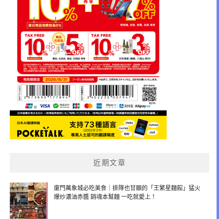
近期文章
廈門萬象城必吃美食｜排隊也甘願的「王繁星麵館」猛火
爆炒濃油赤醬 銷魂本幫麵 一吃就愛上！