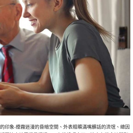
的印象-煙霧迷漫的昏暗空間、外表粗曠滿嘴髒話的流氓、總因