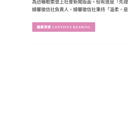
為恐嚇勒索登上社會新聞版面。但有道是「先理
婦馨徵信社負責人，婦馨徵信社秉持「溫柔，是
CONTINUE READING