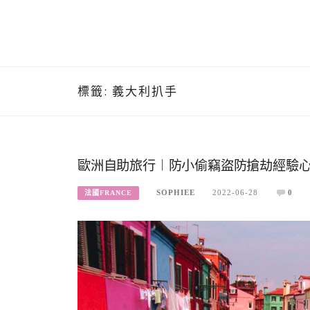
標籤:
義大利扒手
歐洲自助旅行︱防小偷竊盜防搶劫經驗心
SOPHIEE
2022-06-28
0
法國FRANCE