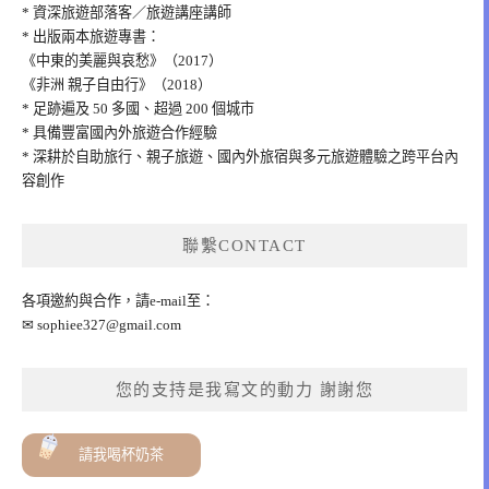
* 資深旅遊部落客／旅遊講座講師
* 出版兩本旅遊專書：
《中東的美麗與哀愁》（2017）
《非洲 親子自由行》（2018）
* 足跡遍及 50 多國、超過 200 個城市
* 具備豐富國內外旅遊合作經驗
* 深耕於自助旅行、親子旅遊、國內外旅宿與多元旅遊體驗之跨平台內
容創作
聯繫CONTACT
各項邀約與合作，請e-mail至：
✉
sophiee327@gmail.com
您的支持是我寫文的動力 謝謝您
請我喝杯奶茶