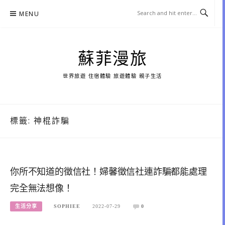
Skip
MENU
to
content
蘇菲漫旅
世界旅遊 住宿體驗 旅遊體驗 親子生活
標籤:
神棍詐騙
你所不知道的徵信社！婦馨徵信社連詐騙都能處理
完全無法想像！
生活分享
SOPHIEE
2022-07-29
0