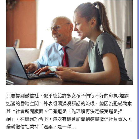
只要提到徵信社，似乎總給許多女孩子們很不好的印象-煙霧
迷漫的昏暗空間、外表粗曠滿嘴髒話的流氓、總因為恐嚇勒索
登上社會新聞版面。但有道是「先理解再決定接受還是拒
絕」，在機緣巧合下，這次有機會訪問到婦馨徵信社負責人，
婦馨徵信社秉持「溫柔，是一種…