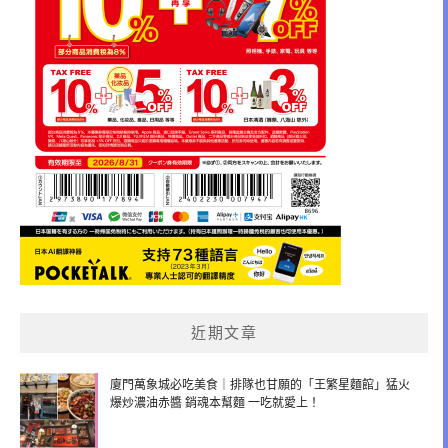
近期文章
廈門萬象城必吃美食｜排隊也甘願的「王繁星麵館」猛火
爆炒濃油赤醬 銷魂本幫麵 一吃就愛上！