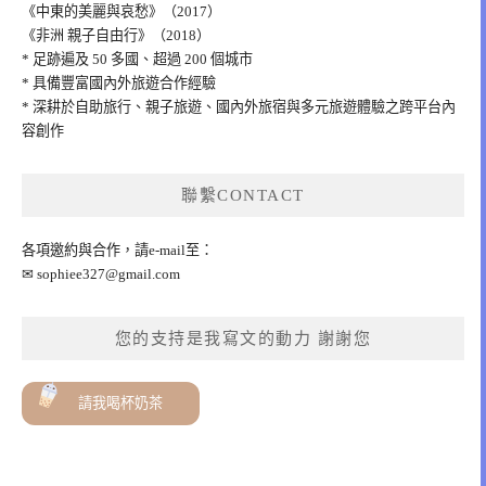
《中東的美麗與哀愁》（2017）
《非洲 親子自由行》（2018）
* 足跡遍及 50 多國、超過 200 個城市
* 具備豐富國內外旅遊合作經驗
* 深耕於自助旅行、親子旅遊、國內外旅宿與多元旅遊體驗之跨平台內
容創作
聯繫CONTACT
各項邀約與合作，請e-mail至：
✉
sophiee327@gmail.com
您的支持是我寫文的動力 謝謝您
請我喝杯奶茶