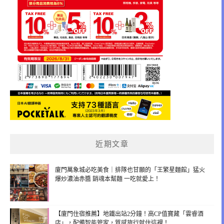
近期文章
廈門萬象城必吃美食｜排隊也甘願的「王繁星麵館」猛火
爆炒濃油赤醬 銷魂本幫麵 一吃就愛上！
【廈門住宿推薦】地鐵出站2分鐘！高CP值寶藏「雲睿酒
店」，配備智能管家，質感旅行就住這裡！