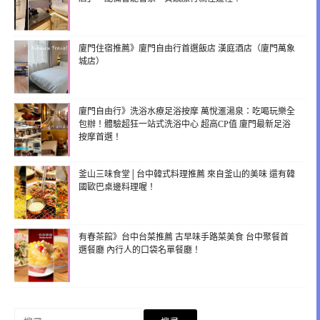
廈門住宿推薦》廈門自由行首選飯店 漢庭酒店（廈門萬象
城店）
廈門自由行》洗浴水療足浴按摩 萬悅滙湯泉：吃喝玩樂全
包辦！體驗超狂一站式洗浴中心 超高CP值 廈門最新足浴
按摩首選！
釜山三味食堂│台中韓式料理推薦 來自釜山的美味 還有韓
國歐巴桌邊料理喔！
有春茶館》台中台菜推薦 古早味手路菜美食 台中聚餐首
選餐廳 內行人的口袋名單餐廳！
搜