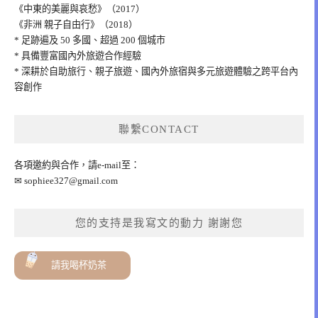
《中東的美麗與哀愁》（2017）
《非洲 親子自由行》（2018）
* 足跡遍及 50 多國、超過 200 個城市
* 具備豐富國內外旅遊合作經驗
* 深耕於自助旅行、親子旅遊、國內外旅宿與多元旅遊體驗之跨平台內
容創作
聯繫CONTACT
各項邀約與合作，請e-mail至：
✉
sophiee327@gmail.com
您的支持是我寫文的動力 謝謝您
請我喝杯奶茶