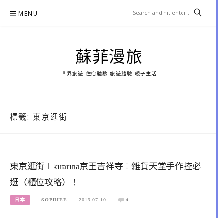
Skip
MENU
to
content
蘇菲漫旅
世界旅遊 住宿體驗 旅遊體驗 親子生活
標籤:
東京逛街
東京逛街∣kirarina京王吉祥寺：雜貨天堂手作控必
逛（櫃位攻略）！
日本
SOPHIEE
2019-07-10
0