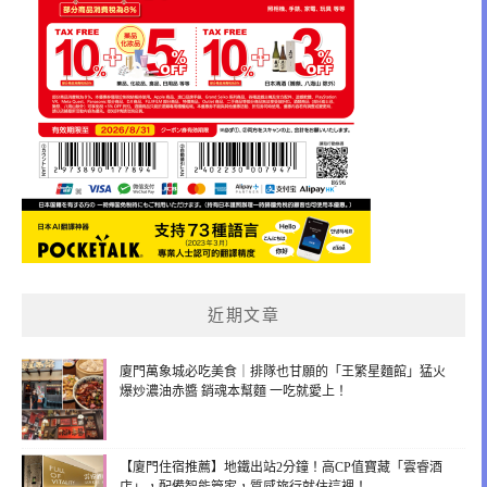
近期文章
廈門萬象城必吃美食｜排隊也甘願的「王繁星麵館」猛火
爆炒濃油赤醬 銷魂本幫麵 一吃就愛上！
【廈門住宿推薦】地鐵出站2分鐘！高CP值寶藏「雲睿酒