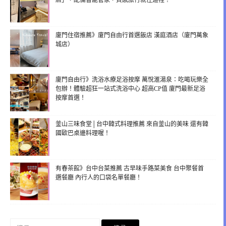
店」，配備智能管家，質感旅行就住這裡！
廈門住宿推薦》廈門自由行首選飯店 漢庭酒店（廈門萬象
城店）
廈門自由行》洗浴水療足浴按摩 萬悅滙湯泉：吃喝玩樂全
包辦！體驗超狂一站式洗浴中心 超高CP值 廈門最新足浴
按摩首選！
釜山三味食堂│台中韓式料理推薦 來自釜山的美味 還有韓
國歐巴桌邊料理喔！
有春茶館》台中台菜推薦 古早味手路菜美食 台中聚餐首
選餐廳 內行人的口袋名單餐廳！
搜