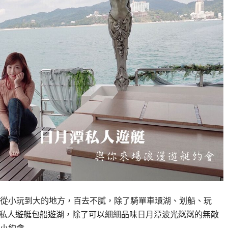
從小玩到大的地方，百去不膩，除了騎單車環湖、划船、玩
是私人遊艇包船遊湖，除了可以細細品味日月潭波光粼粼的無敵