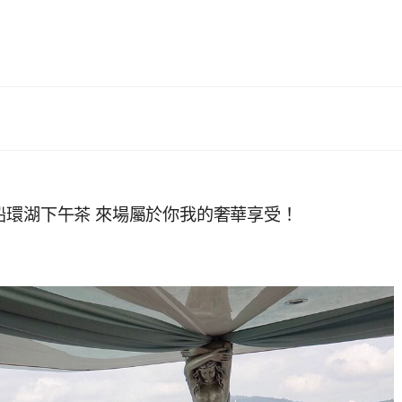
船環湖下午茶 來場屬於你我的奢華享受！