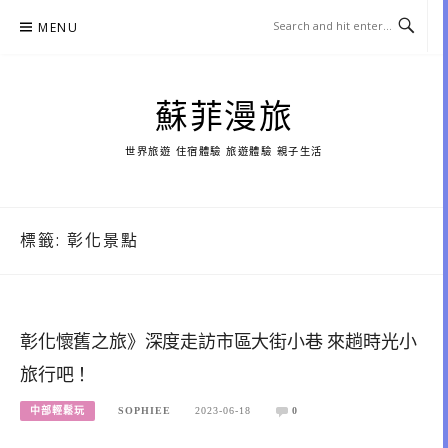
Skip
MENU
to
content
蘇菲漫旅
世界旅遊 住宿體驗 旅遊體驗 親子生活
標籤:
彰化景點
彰化懷舊之旅》深度走訪市區大街小巷 來趟時光小
旅行吧！
中部輕鬆玩
SOPHIEE
2023-06-18
0