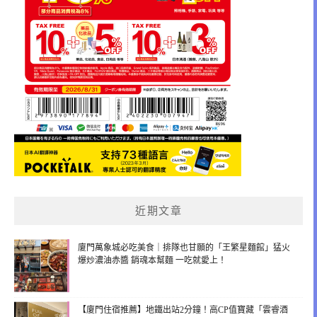
近期文章
廈門萬象城必吃美食｜排隊也甘願的「王繁星麵館」猛火
爆炒濃油赤醬 銷魂本幫麵 一吃就愛上！
【廈門住宿推薦】地鐵出站2分鐘！高CP值寶藏「雲睿酒