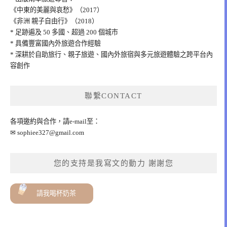
《中東的美麗與哀愁》（2017）
《非洲 親子自由行》（2018）
* 足跡遍及 50 多國、超過 200 個城市
* 具備豐富國內外旅遊合作經驗
* 深耕於自助旅行、親子旅遊、國內外旅宿與多元旅遊體驗之跨平台內
容創作
聯繫CONTACT
各項邀約與合作，請e-mail至：
✉
sophiee327@gmail.com
您的支持是我寫文的動力 謝謝您
請我喝杯奶茶