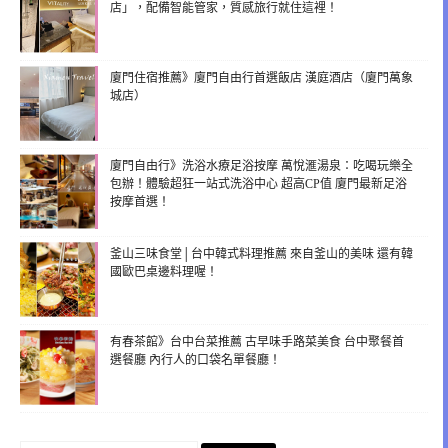
店」，配備智能管家，質感旅行就住這裡！
廈門住宿推薦》廈門自由行首選飯店 漢庭酒店（廈門萬象
城店）
廈門自由行》洗浴水療足浴按摩 萬悅滙湯泉：吃喝玩樂全
包辦！體驗超狂一站式洗浴中心 超高CP值 廈門最新足浴
按摩首選！
釜山三味食堂│台中韓式料理推薦 來自釜山的美味 還有韓
國歐巴桌邊料理喔！
有春茶館》台中台菜推薦 古早味手路菜美食 台中聚餐首
選餐廳 內行人的口袋名單餐廳！