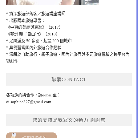
* 資深旅遊部落客／旅遊講座講師
* 出版兩本旅遊專書：
《中東的美麗與哀愁》（2017）
《非洲 親子自由行》（2018）
* 足跡遍及 50 多國、超過 200 個城市
* 具備豐富國內外旅遊合作經驗
* 深耕於自助旅行、親子旅遊、國內外旅宿與多元旅遊體驗之跨平台內
容創作
聯繫CONTACT
各項邀約與合作，請e-mail至：
✉
sophiee327@gmail.com
您的支持是我寫文的動力 謝謝您