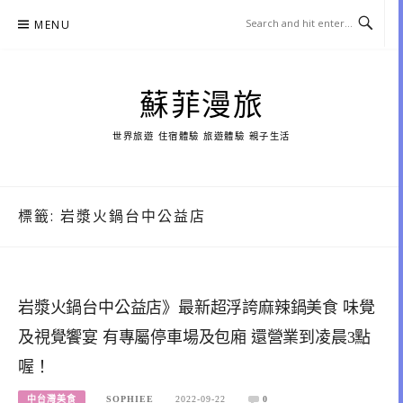
Skip
MENU
to
content
蘇菲漫旅
世界旅遊 住宿體驗 旅遊體驗 親子生活
標籤:
岩漿火鍋台中公益店
岩漿火鍋台中公益店》最新超浮誇麻辣鍋美食 味覺
及視覺饗宴 有專屬停車場及包廂 還營業到凌晨3點
喔！
中台灣美食
SOPHIEE
2022-09-22
0