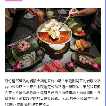
新竹極富盛名的岩漿火鍋也來台中囉！最近剛開幕的岩漿火鍋
台中公益店，一來台中就選定公益路這一級戰區，果然是有備
而來，不僅佔地極廣，還有自己的平面停車場，湯頭濃郁、食
材新鮮，還有超浮誇的火焰炙燒豬… 貼心的是，還營業到凌
晨3點，想用餐記得要先預…