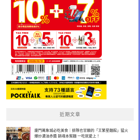
近期文章
廈門萬象城必吃美食｜排隊也甘願的「王繁星麵館」猛火
爆炒濃油赤醬 銷魂本幫麵 一吃就愛上！