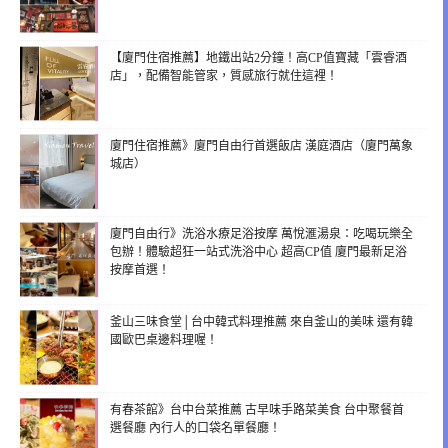
【廈門住宿推薦】地鐵出站2分鐘！高CP值寶藏「雲睿酒
店」，配備智能管家，質感旅行就住這裡！
廈門住宿推薦》廈門自由行首選飯店 漢庭酒店（廈門萬象
城店）
廈門自由行》洗浴水療足浴按摩 萬悅滙湯泉：吃喝玩樂全
包辦！體驗超狂一站式洗浴中心 超高CP值 廈門最新足浴
按摩首選！
釜山三味食堂│台中韓式料理推薦 來自釜山的美味 還有韓
國歐巴桌邊料理喔！
有春茶館》台中台菜推薦 古早味手路菜美食 台中聚餐首
選餐廳 內行人的口袋名單餐廳！