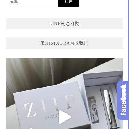
尋
關
鍵
LINE訊息訂閱
字:
來INSTAGRAM找我玩