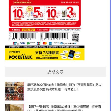
近期文章
廈門萬象城必吃美食｜排隊也甘願的「王繁星麵館」猛火
爆炒濃油赤醬 銷魂本幫麵 一吃就愛上！
【廈門住宿推薦】地鐵出站2分鐘！高CP值寶藏「雲睿酒