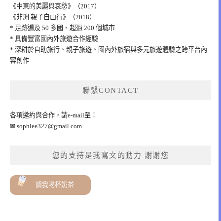
《中東的美麗與哀愁》（2017）
《非洲 親子自由行》（2018）
* 足跡遍及 50 多國、超過 200 個城市
* 具備豐富國內外旅遊合作經驗
* 深耕於自助旅行、親子旅遊、國內外旅宿與多元旅遊體驗之跨平台內
容創作
聯繫CONTACT
各項邀約與合作，請e-mail至：
✉
sophiee327@gmail.com
您的支持是我寫文的動力 謝謝您
請我喝杯奶茶