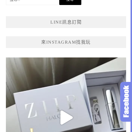
尋
關
鍵
LINE訊息訂閱
字:
來INSTAGRAM找我玩