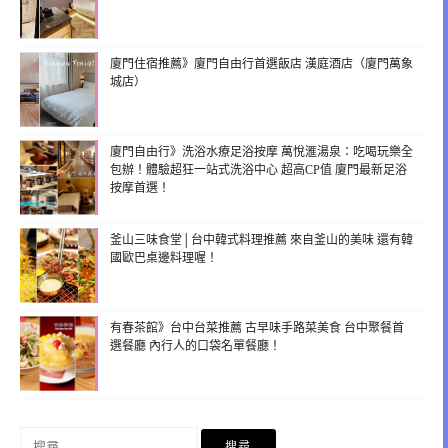
廈門住宿推薦》廈門自由行首選飯店 漢庭酒店（廈門萬象
城店）
廈門自由行》洗浴水療足浴按摩 萬悅滙湯泉：吃喝玩樂全
包辦！體驗超狂一站式洗浴中心 超高CP值 廈門最新足浴
按摩首選！
釜山三味食堂│台中韓式料理推薦 來自釜山的美味 還有韓
國歐巴桌邊料理喔！
有春茶館》台中台菜推薦 古早味手路菜美食 台中聚餐首
選餐廳 內行人的口袋名單餐廳！
搜