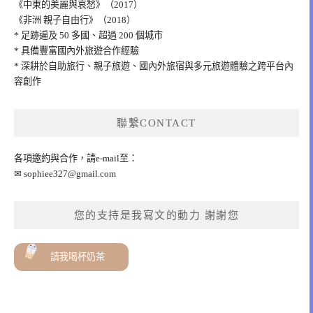
《中東的美麗與哀愁》（2017）
《非洲 親子自由行》（2018）
* 足跡遍及 50 多國、超過 200 個城市
* 具備豐富國內外旅遊合作經驗
* 深耕於自助旅行、親子旅遊、國內外旅宿與多元旅遊體驗之跨平台內
容創作
聯繫CONTACT
各項邀約與合作，請e-mail至：
✉
sophiee327@gmail.com
您的支持是我寫文的動力 謝謝您
請我喝杯奶茶