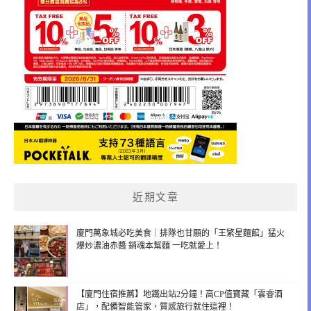
近期文章
廈門萬象城必吃美食｜排隊也甘願的「王繁星麵館」猛火
爆炒濃油赤醬 銷魂本幫麵 一吃就愛上！
【廈門住宿推薦】地鐵出站2分鐘！高CP值寶藏「雲睿酒
店」，配備智能管家，質感旅行就住這裡！