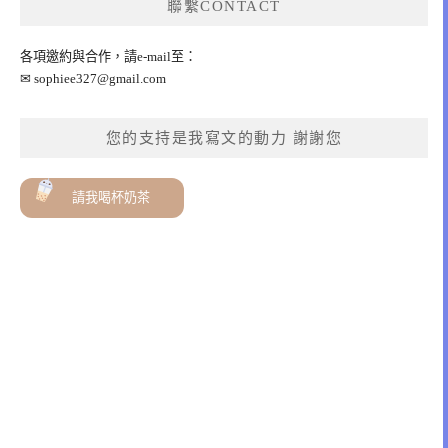
聯繫CONTACT
各項邀約與合作，請e-mail至：
✉
sophiee327@gmail.com
您的支持是我寫文的動力 謝謝您
請我喝杯奶茶