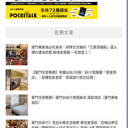
近期文章
廈門萬象城必吃美食｜排隊也甘願的「王繁星麵館」猛火
爆炒濃油赤醬 銷魂本幫麵 一吃就愛上！
【廈門住宿推薦】地鐵出站2分鐘！高CP值寶藏「雲睿酒
店」，配備智能管家，質感旅行就住這裡！
廈門住宿推薦》廈門自由行首選飯店 漢庭酒店（廈門萬象
城店）
廈門自由行》洗浴水療足浴按摩 萬悅滙湯泉：吃喝玩樂全