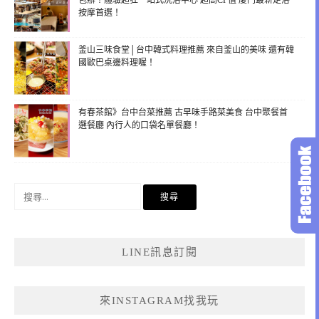
包辦！體驗超狂一站式洗浴中心 超高CP值 廈門最新足浴
按摩首選！
釜山三味食堂│台中韓式料理推薦 來自釜山的美味 還有韓
國歐巴桌邊料理喔！
有春茶館》台中台菜推薦 古早味手路菜美食 台中聚餐首
選餐廳 內行人的口袋名單餐廳！
搜
尋
關
鍵
LINE訊息訂閱
字:
來INSTAGRAM找我玩