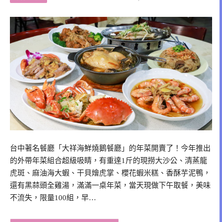
台中著名餐廳「大祥海鮮燒鵝餐廳」的年菜開賣了！今年推出
的外帶年菜組合超級吸睛，有重達1斤的現撈大沙公、清蒸龍
虎斑、麻油海大蝦、干貝燴虎掌、櫻花蝦米糕、香酥芋泥鴨，
還有黑蒜頭全雞湯，滿滿一桌年菜，當天現做下午取餐，美味
不流失，限量100組，早…