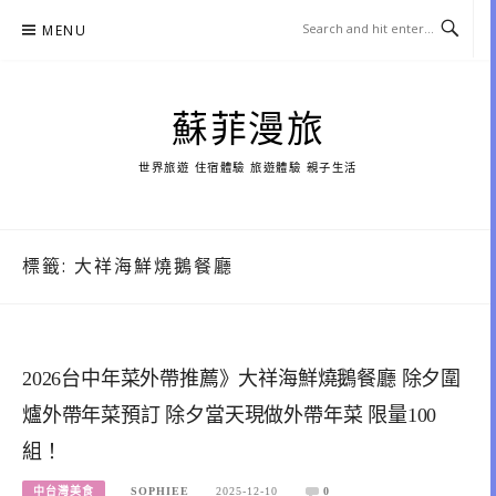
Skip
MENU
to
content
蘇菲漫旅
世界旅遊 住宿體驗 旅遊體驗 親子生活
標籤:
大祥海鮮燒鵝餐廳
2026台中年菜外帶推薦》大祥海鮮燒鵝餐廳 除夕圍
爐外帶年菜預訂 除夕當天現做外帶年菜 限量100
組！
中台灣美食
SOPHIEE
2025-12-10
0