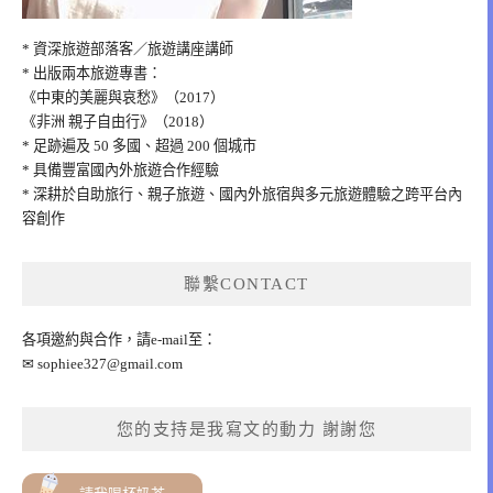
* 資深旅遊部落客／旅遊講座講師
* 出版兩本旅遊專書：
《中東的美麗與哀愁》（2017）
《非洲 親子自由行》（2018）
* 足跡遍及 50 多國、超過 200 個城市
* 具備豐富國內外旅遊合作經驗
* 深耕於自助旅行、親子旅遊、國內外旅宿與多元旅遊體驗之跨平台內
容創作
聯繫CONTACT
各項邀約與合作，請e-mail至：
✉
sophiee327@gmail.com
您的支持是我寫文的動力 謝謝您