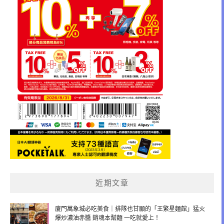
近期文章
廈門萬象城必吃美食｜排隊也甘願的「王繁星麵館」猛火
爆炒濃油赤醬 銷魂本幫麵 一吃就愛上！