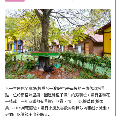
台一生態休閒農場(楓樺台一渡假村)是南投的一處落羽松景
點，位於南投埔里鎮，園區種植了滿片的落羽松，還有各種花
卉植栽，一年四季都有景緻可欣賞，加上可以採草莓(採果
樂)、DIY果乾體驗，還有小朋友喜歡的滑梯沙坑和戲水泳池，
是個可以讓親子出外踏青…