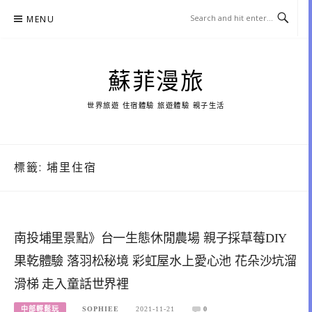
Skip
MENU
to
content
蘇菲漫旅
世界旅遊 住宿體驗 旅遊體驗 親子生活
標籤:
埔里住宿
南投埔里景點》台一生態休閒農場 親子採草莓DIY
果乾體驗 落羽松秘境 彩虹屋水上愛心池 花朵沙坑溜
滑梯 走入童話世界裡
中部輕鬆玩
SOPHIEE
2021-11-21
0