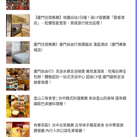
【廈門住宿推薦】地鐵出站2分鐘！高CP值寶藏「雲睿酒
店」，配備智能管家，質感旅行就住這裡！
廈門住宿推薦》廈門自由行首選飯店 漢庭酒店（廈門萬象
城店）
廈門自由行》洗浴水療足浴按摩 萬悅滙湯泉：吃喝玩樂全
包辦！體驗超狂一站式洗浴中心 超高CP值 廈門最新足浴
按摩首選！
釜山三味食堂│台中韓式料理推薦 來自釜山的美味 還有韓
國歐巴桌邊料理喔！
有春茶館》台中台菜推薦 古早味手路菜美食 台中聚餐首
選餐廳 內行人的口袋名單餐廳！