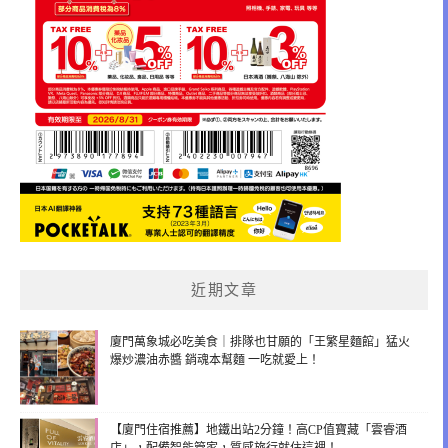
近期文章
廈門萬象城必吃美食｜排隊也甘願的「王繁星麵館」猛火
爆炒濃油赤醬 銷魂本幫麵 一吃就愛上！
【廈門住宿推薦】地鐵出站2分鐘！高CP值寶藏「雲睿酒