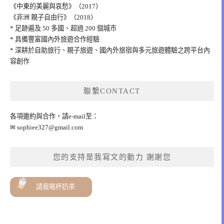
《中東的美麗與哀愁》（2017）
《非洲 親子自由行》（2018）
* 足跡遍及 50 多國、超過 200 個城市
* 具備豐富國內外旅遊合作經驗
* 深耕於自助旅行、親子旅遊、國內外旅宿與多元旅遊體驗之跨平台內
容創作
聯繫CONTACT
各項邀約與合作，請e-mail至：
✉
sophiee327@gmail.com
您的支持是我寫文的動力 謝謝您
請我喝杯奶茶