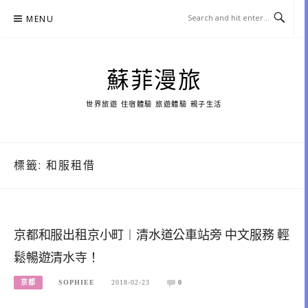
Skip
MENU
to
content
蘇菲漫旅
世界旅遊 住宿體驗 旅遊體驗 親子生活
標籤:
和服租借
京都和服出租京小町︱清水道公車站旁 中文服務 輕
鬆暢遊清水寺！
京都
SOPHIEE
2018-02-23
0