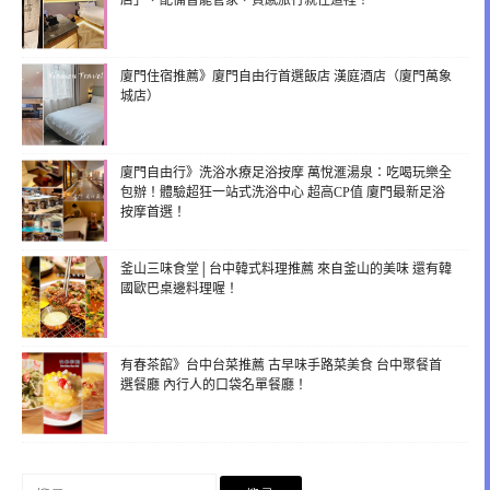
店」，配備智能管家，質感旅行就住這裡！
廈門住宿推薦》廈門自由行首選飯店 漢庭酒店（廈門萬象
城店）
廈門自由行》洗浴水療足浴按摩 萬悅滙湯泉：吃喝玩樂全
包辦！體驗超狂一站式洗浴中心 超高CP值 廈門最新足浴
按摩首選！
釜山三味食堂│台中韓式料理推薦 來自釜山的美味 還有韓
國歐巴桌邊料理喔！
有春茶館》台中台菜推薦 古早味手路菜美食 台中聚餐首
選餐廳 內行人的口袋名單餐廳！
搜