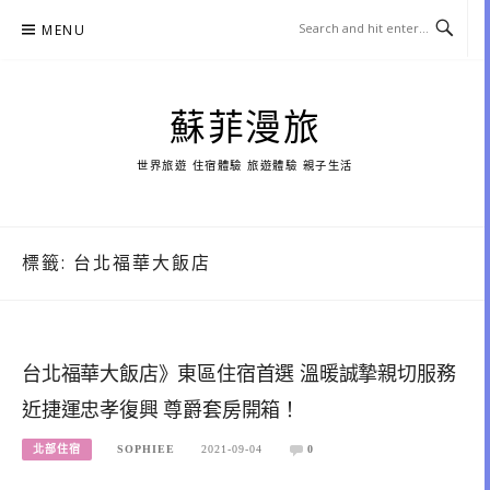
Skip
MENU
to
content
蘇菲漫旅
世界旅遊 住宿體驗 旅遊體驗 親子生活
標籤:
台北福華大飯店
台北福華大飯店》東區住宿首選 溫暖誠摯親切服務
近捷運忠孝復興 尊爵套房開箱！
北部住宿
SOPHIEE
2021-09-04
0