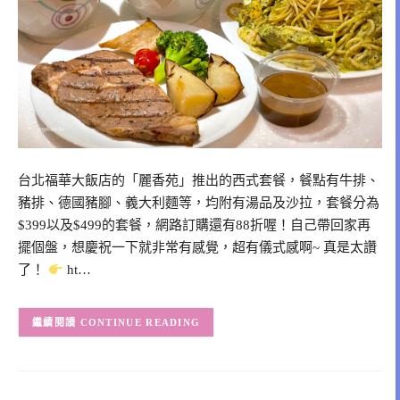
台北福華大飯店的「麗香苑」推出的西式套餐，餐點有牛排、
豬排、德國豬腳、義大利麵等，均附有湯品及沙拉，套餐分為
$399以及$499的套餐，網路訂購還有88折喔！自己帶回家再
擺個盤，想慶祝一下就非常有感覺，超有儀式感啊~ 真是太讚
了！
ht…
CONTINUE READING