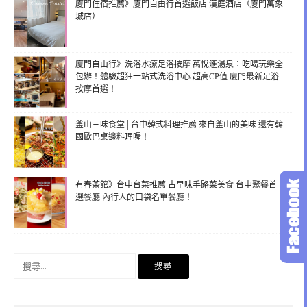
廈門住宿推薦》廈門自由行首選飯店 漢庭酒店（廈門萬象
城店）
廈門自由行》洗浴水療足浴按摩 萬悅滙湯泉：吃喝玩樂全
包辦！體驗超狂一站式洗浴中心 超高CP值 廈門最新足浴
按摩首選！
釜山三味食堂│台中韓式料理推薦 來自釜山的美味 還有韓
國歐巴桌邊料理喔！
有春茶館》台中台菜推薦 古早味手路菜美食 台中聚餐首
選餐廳 內行人的口袋名單餐廳！
搜
尋
關
鍵