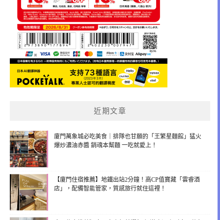
近期文章
廈門萬象城必吃美食｜排隊也甘願的「王繁星麵館」猛火
爆炒濃油赤醬 銷魂本幫麵 一吃就愛上！
【廈門住宿推薦】地鐵出站2分鐘！高CP值寶藏「雲睿酒
店」，配備智能管家，質感旅行就住這裡！