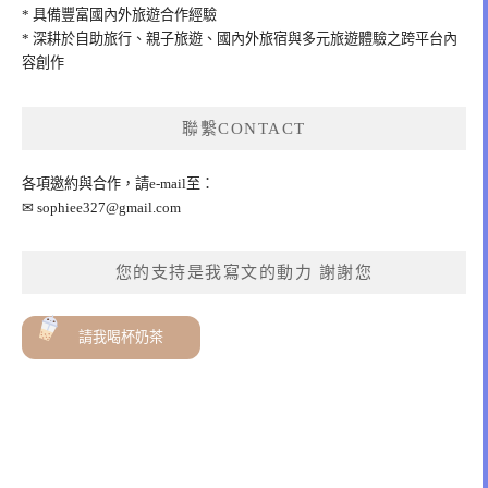
* 具備豐富國內外旅遊合作經驗
* 深耕於自助旅行、親子旅遊、國內外旅宿與多元旅遊體驗之跨平台內
容創作
聯繫CONTACT
各項邀約與合作，請e-mail至：
✉
sophiee327@gmail.com
您的支持是我寫文的動力 謝謝您
請我喝杯奶茶