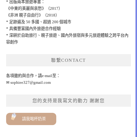
* 出版兩本旅遊專書：
《中東的美麗與哀愁》（2017）
《非洲 親子自由行》（2018）
* 足跡遍及 50 多國、超過 200 個城市
* 具備豐富國內外旅遊合作經驗
* 深耕於自助旅行、親子旅遊、國內外旅宿與多元旅遊體驗之跨平台內
容創作
聯繫CONTACT
各項邀約與合作，請e-mail至：
✉
sophiee327@gmail.com
您的支持是我寫文的動力 謝謝您
請我喝杯奶茶