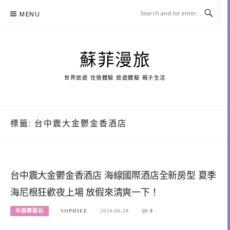
Skip
MENU
to
content
蘇菲漫旅
世界旅遊 住宿體驗 旅遊體驗 親子生活
標籤:
台中震大金鬱金香酒店
台中震大金鬱金香酒店 海線國際酒店全新房型 夏季
海尼根狂歡夜上場 放假來清爽一下！
中部輕鬆玩
SOPHIEE
2024-06-28
0