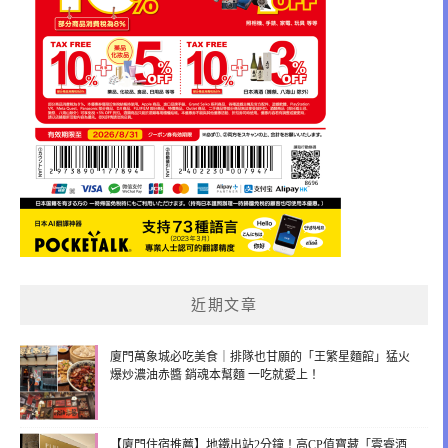
近期文章
廈門萬象城必吃美食｜排隊也甘願的「王繁星麵館」猛火
爆炒濃油赤醬 銷魂本幫麵 一吃就愛上！
【廈門住宿推薦】地鐵出站2分鐘！高CP值寶藏「雲睿酒