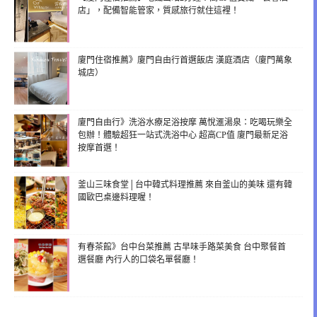
店」，配備智能管家，質感旅行就住這裡！
廈門住宿推薦》廈門自由行首選飯店 漢庭酒店（廈門萬象
城店）
廈門自由行》洗浴水療足浴按摩 萬悅滙湯泉：吃喝玩樂全
包辦！體驗超狂一站式洗浴中心 超高CP值 廈門最新足浴
按摩首選！
釜山三味食堂│台中韓式料理推薦 來自釜山的美味 還有韓
國歐巴桌邊料理喔！
有春茶館》台中台菜推薦 古早味手路菜美食 台中聚餐首
選餐廳 內行人的口袋名單餐廳！