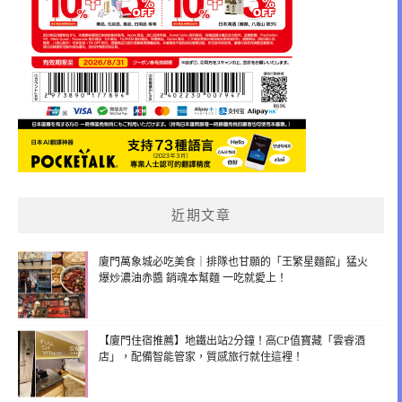
近期文章
廈門萬象城必吃美食｜排隊也甘願的「王繁星麵館」猛火
爆炒濃油赤醬 銷魂本幫麵 一吃就愛上！
【廈門住宿推薦】地鐵出站2分鐘！高CP值寶藏「雲睿酒
店」，配備智能管家，質感旅行就住這裡！