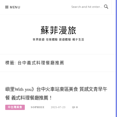
Skip
MENU
to
content
蘇菲漫旅
世界旅遊 住宿體驗 旅遊體驗 親子生活
標籤:
台中義式料理餐廳推薦
嶼里With you》台中火車站東區美食 質感文青早午
餐 義式料理餐廳推薦！
中台灣美食
SOPHIEE
2025-07-23
0