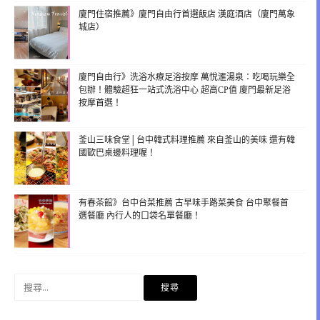
廈門住宿推薦》廈門自由行首選飯店 漢庭酒店（廈門萬象
城店）
廈門自由行》洗浴水療足浴按摩 萬悅滙湯泉：吃喝玩樂全
包辦！體驗超狂一站式洗浴中心 超高CP值 廈門最新足浴
按摩首選！
釜山三味食堂│台中韓式料理推薦 來自釜山的美味 還有韓
國歐巴桌邊料理喔！
有春茶館》台中台菜推薦 古早味手路菜美食 台中聚餐首
選餐廳 內行人的口袋名單餐廳！
搜
尋
關