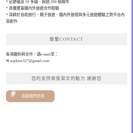
* 足跡遍及 50 多國、超過 200 個城市
* 具備豐富國內外旅遊合作經驗
* 深耕於自助旅行、親子旅遊、國內外旅宿與多元旅遊體驗之跨平台內
容創作
聯繫CONTACT
各項邀約與合作，請e-mail至：
✉
sophiee327@gmail.com
您的支持是我寫文的動力 謝謝您
請我喝杯奶茶