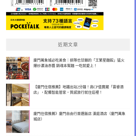
近期文章
廈門萬象城必吃美食｜排隊也甘願的「王繁星麵館」猛火
爆炒濃油赤醬 銷魂本幫麵 一吃就愛上！
【廈門住宿推薦】地鐵出站2分鐘！高CP值寶藏「雲睿酒
店」，配備智能管家，質感旅行就住這裡！
廈門住宿推薦》廈門自由行首選飯店 漢庭酒店（廈門萬象
城店）