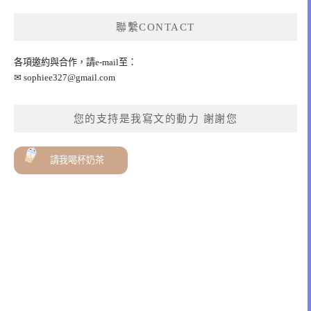
聯繫CONTACT
各項邀約與合作，請e-mail至：
✉
sophiee327@gmail.com
您的支持是我寫文的動力 謝謝您
請我喝杯奶茶