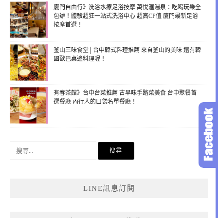
廈門自由行》洗浴水療足浴按摩 萬悅滙湯泉：吃喝玩樂全
包辦！體驗超狂一站式洗浴中心 超高CP值 廈門最新足浴
按摩首選！
釜山三味食堂│台中韓式料理推薦 來自釜山的美味 還有韓
國歐巴桌邊料理喔！
有春茶館》台中台菜推薦 古早味手路菜美食 台中聚餐首
選餐廳 內行人的口袋名單餐廳！
搜
尋
關
鍵
LINE訊息訂閱
字: