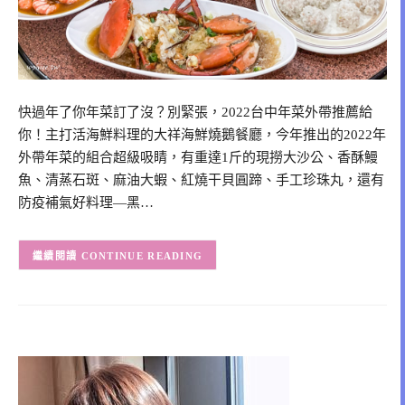
快過年了你年菜訂了沒？別緊張，2022台中年菜外帶推薦給
你！主打活海鮮料理的大祥海鮮燒鵝餐廳，今年推出的2022年
外帶年菜的組合超級吸睛，有重達1斤的現撈大沙公、香酥鰻
魚、清蒸石斑、麻油大蝦、紅燒干貝圓蹄、手工珍珠丸，還有
防疫補氣好料理—黑…
CONTINUE READING