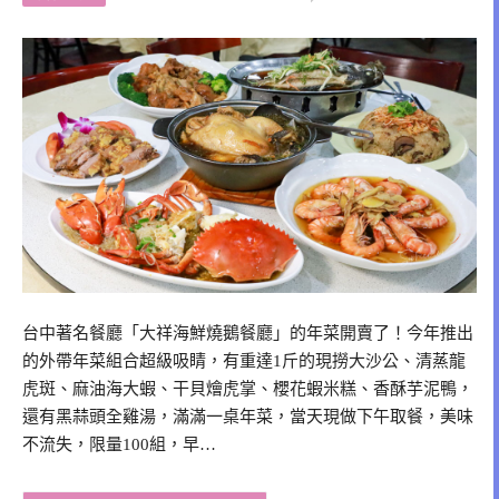
台中著名餐廳「大祥海鮮燒鵝餐廳」的年菜開賣了！今年推出
的外帶年菜組合超級吸睛，有重達1斤的現撈大沙公、清蒸龍
虎斑、麻油海大蝦、干貝燴虎掌、櫻花蝦米糕、香酥芋泥鴨，
還有黑蒜頭全雞湯，滿滿一桌年菜，當天現做下午取餐，美味
不流失，限量100組，早…