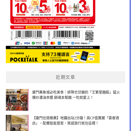
近期文章
廈門萬象城必吃美食｜排隊也甘願的「王繁星麵館」猛火
爆炒濃油赤醬 銷魂本幫麵 一吃就愛上！
【廈門住宿推薦】地鐵出站2分鐘！高CP值寶藏「雲睿酒
店」，配備智能管家，質感旅行就住這裡！