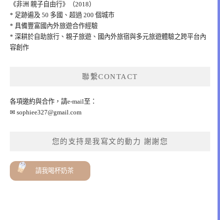
《非洲 親子自由行》（2018）
* 足跡遍及 50 多國、超過 200 個城市
* 具備豐富國內外旅遊合作經驗
* 深耕於自助旅行、親子旅遊、國內外旅宿與多元旅遊體驗之跨平台內
容創作
聯繫CONTACT
各項邀約與合作，請e-mail至：
✉
sophiee327@gmail.com
您的支持是我寫文的動力 謝謝您
請我喝杯奶茶