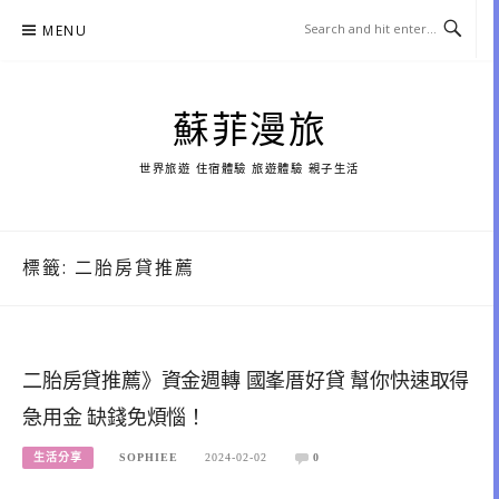
Skip
MENU
to
content
蘇菲漫旅
世界旅遊 住宿體驗 旅遊體驗 親子生活
標籤:
二胎房貸推薦
二胎房貸推薦》資金週轉 國峯厝好貸 幫你快速取得
急用金 缺錢免煩惱！
生活分享
SOPHIEE
2024-02-02
0