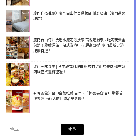
廈門住宿推薦》廈門自由行首選飯店 漢庭酒店（廈門萬象
城店）
廈門自由行》洗浴水療足浴按摩 萬悅滙湯泉：吃喝玩樂全
包辦！體驗超狂一站式洗浴中心 超高CP值 廈門最新足浴
按摩首選！
釜山三味食堂│台中韓式料理推薦 來自釜山的美味 還有韓
國歐巴桌邊料理喔！
有春茶館》台中台菜推薦 古早味手路菜美食 台中聚餐首
選餐廳 內行人的口袋名單餐廳！
搜
尋