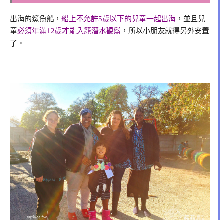
出海的鯊魚船，
船上不允許5歲以下的兒童一起出海
，並且兒
童
必須年滿12歲才能入籠潛水觀鯊
，所以小朋友就得另外安置
了。