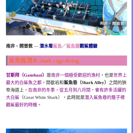
南非
。
開普敦
—
潛水看
鯊魚
／
鯊魚籠
觀鯊體驗
鯊魚籠潛水 shark cage diving
甘斯拜（Gansbaai）
是
南非一個極受歡迎的漁村
，也是
世界上
最大的白鯊魚之都
，間歇岩和
鯊魚巷（Shark Alley）
之間的狹
窄海道上，
在南非的冬季，從五月到八月間，會有許多活躍的
大白鯊
（Great White Shark），此時就是
潛入鯊魚巷的籠子裡
觀鯊最好的時機
。