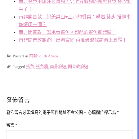
南非簽證申辦注意事項。史上最麻煩的親辦簽證 終於到
手了！
南非開普敦︳絕美桌山♥上帝的餐桌：攀岩 徒步 搭纜車
你選哪一個？
南非開普敦︳潛水看鯊魚。超酷的鯊魚籠體驗！
南非開普敦旅遊︳出海賞鯨 乘風破浪探訪海上五霸！
Posted in
南非South Africa
Tagged
鯊魚
,
鯊魚籠
,
南非旅遊
,
開普敦旅遊
發佈留言
發佈留言必須填寫的電子郵件地址不會公開。
必填欄位標示為
*
留言
*