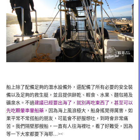
船上除了配備足夠的潛水設備外，還配備了所有必要的安全裝
備以及足夠的救生艇，並且提供餅乾、輕食、水果、麵包捲及
礦泉水。不過
建議已經要出海了，就別再吃東西了，甚至可以
先吃顆暈車暈船藥
，因為海上風浪極大，船身搖晃得厲害，如
果平常不常搭船的朋友，可能會不舒服想吐，到時會非常痛
苦。我們隔壁那艘船，一直有人往海裡吐，看了好難受，因為
等一下大家都要下海耶…><