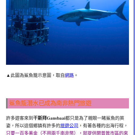
▲此圖為鯊魚籠示意圖，取自
網路
。
鯊魚籠潛水已成為南非熱門旅遊
許多遊客來到
干斯拜Gansbaai
都只是為了親眼一睹鯊魚的英
姿，所以這個鄉鎮有許多的
旅遊公司
，有著各種的出海行程，
只要一百多美金（不用兩千南非幣），就提供開普敦市區的來