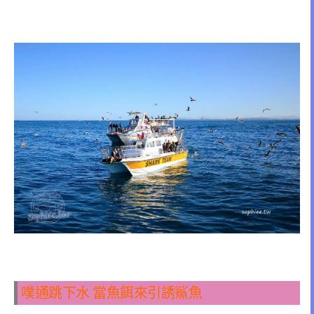
噗通跳下水 當魚餌來引誘鯊魚