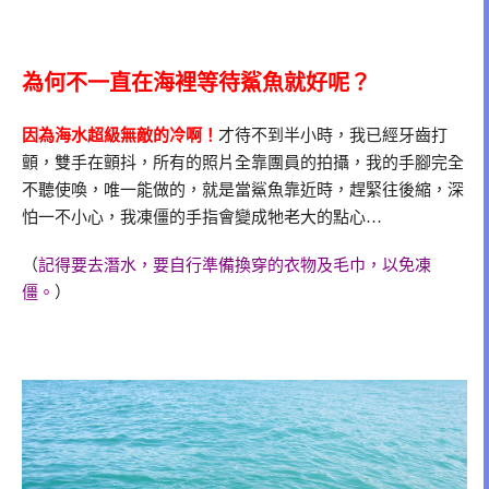
為何不一直在海裡等待鯊魚就好呢？
因為海水超級無敵的冷啊！
才待不到半小時，我已經牙齒打
顫，雙手在顫抖，所有的照片全靠團員的拍攝，我的手腳完全
不聽使喚，唯一能做的，就是當鯊魚靠近時，趕緊往後縮，深
怕一不小心，我凍僵的手指會變成牠老大的點心…
（
記得要去潛水，要自行準備換穿的衣物及毛巾，以免凍
僵。
）