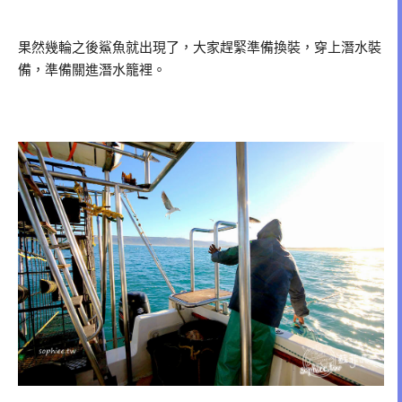
果然幾輪之後鯊魚就出現了，大家趕緊準備換裝，穿上潛水裝
備，準備關進潛水籠裡。