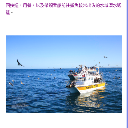
回接送，用餐，以及帶領乘船前往鯊魚較常出沒的水域潛水觀
鯊
。