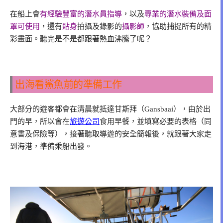
在船上會
有經驗豐富的潛水員指導
，以及
專業的潛水裝備及面
罩可使用
，還有
貼身
拍攝及錄影的
攝影師
，協助捕捉所有的精
彩畫面。聽完是不是都跟著熱血沸騰了呢？
出海看鯊魚前的準備工作
大部分的遊客都會在清晨就抵達甘斯拜（Gansbaai），由於出
門的早，所以會在
旅遊公司
食用早餐，並填寫必要的表格（同
意書及保險等），接著聽取導遊的安全簡報後，就跟著大家走
到海港，準備乘船出發。