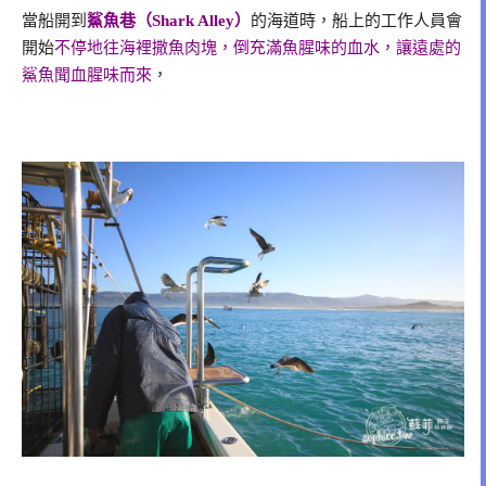
當船開到
鯊魚巷（Shark Alley）
的海道時，船上的工作人員會
開始
不停地往海裡撒魚肉塊，倒充滿魚腥味的血水，讓遠處的
鯊魚聞血腥味而來
，