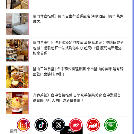
廈門住宿推薦》廈門自由行首選飯店 漢庭酒店（廈門萬象
城店）
廈門自由行》洗浴水療足浴按摩 萬悅滙湯泉：吃喝玩樂全
包辦！體驗超狂一站式洗浴中心 超高CP值 廈門最新足浴
按摩首選！
釜山三味食堂│台中韓式料理推薦 來自釜山的美味 還有韓
國歐巴桌邊料理喔！
有春茶館》台中台菜推薦 古早味手路菜美食 台中聚餐首
選餐廳 內行人的口袋名單餐廳！
搜