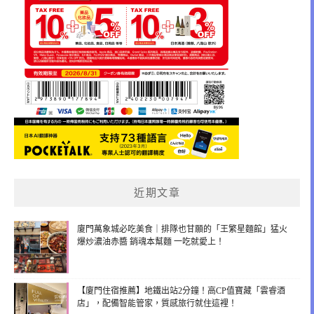
近期文章
廈門萬象城必吃美食｜排隊也甘願的「王繁星麵館」猛火
爆炒濃油赤醬 銷魂本幫麵 一吃就愛上！
【廈門住宿推薦】地鐵出站2分鐘！高CP值寶藏「雲睿酒
店」，配備智能管家，質感旅行就住這裡！