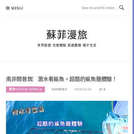
Skip
MENU
to
content
蘇菲漫旅
世界旅遊 住宿體驗 旅遊體驗 親子生活
南非開普敦︳潛水看鯊魚。超酷的鯊魚籠體驗！
南非SOUTH AFRICA
SOPHIEE
2018-03-20
0