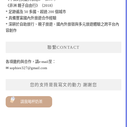
《非洲 親子自由行》（2018）
* 足跡遍及 50 多國、超過 200 個城市
* 具備豐富國內外旅遊合作經驗
* 深耕於自助旅行、親子旅遊、國內外旅宿與多元旅遊體驗之跨平台內
容創作
聯繫CONTACT
各項邀約與合作，請e-mail至：
✉
sophiee327@gmail.com
您的支持是我寫文的動力 謝謝您
請我喝杯奶茶