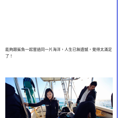
能夠跟鯊魚一起嘗過同一片海洋，人生已無遺憾，覺得太滿足
了！