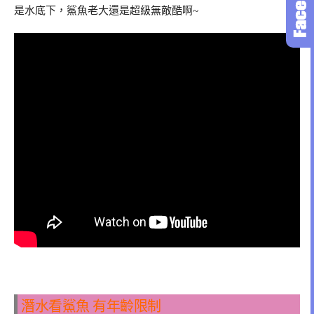
是水底下，鯊魚老大還是超級無敵酷啊~
潛水看鯊魚 有年齡限制