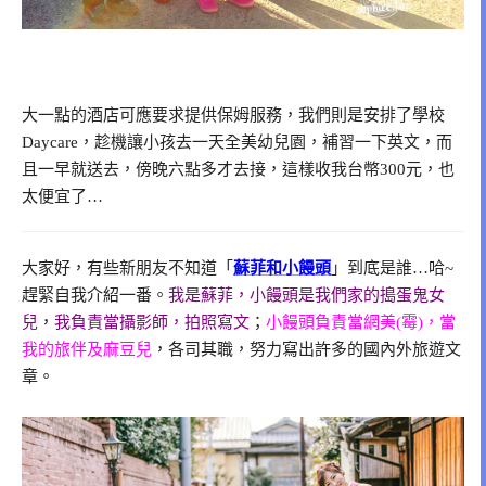
大一點的酒店可應要求提供保姆服務，我們則是安排了學校
Daycare，趁機讓小孩去一天全美幼兒園，補習一下英文，而
且一早就送去，傍晚六點多才去接，這樣收我台幣300元，也
太便宜了…
大家好，有些新朋友不知道「
蘇菲和小饅頭
」到底是誰…哈~
趕緊自我介紹一番。
我是蘇菲，小饅頭是我們家的搗蛋鬼女
兒
，
我負責當攝影師，拍照寫文
；
小饅頭負責當網美(霉)，當
我的旅伴及麻豆兒
，各司其職，努力寫出許多的國內外旅遊文
章。