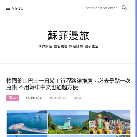
Skip
MENU
to
content
蘇菲漫旅
世界旅遊 住宿體驗 旅遊體驗 親子生活
韓國釜山巴士一日遊∣行程路線推薦。必去景點一次
蒐集 不用轉車中文也通超方便
釜山
SOPHIEE
2018-09-02
2