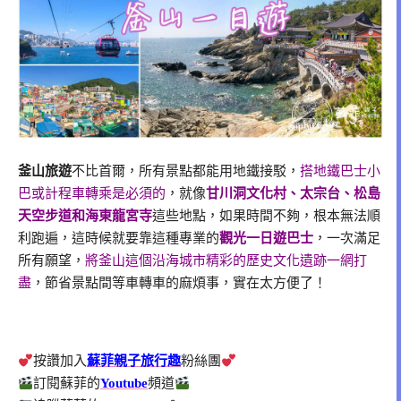
釜山旅遊
不比首爾，所有景點都能用地鐵接駁，
搭地鐵巴士小
巴或計程車轉乘是必須的
，就像
甘川洞文化村、太宗台、松島
天空步道和海東龍宮寺
這些地點，如果時間不夠，根本無法順
利跑遍，這時候就要靠這種專業的
觀光
一日遊巴士
，一次滿足
所有願望，
將釜山這個沿海城市精彩的歷史文化遺跡一網打
盡
，節省景點間等車轉車的麻煩事，實在太方便了！
按讚加入
蘇菲親子旅行趣
粉絲團
訂閱蘇菲的
Youtube
頻道