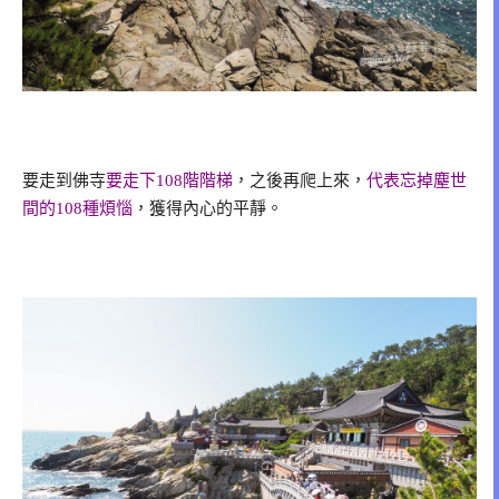
要走到佛寺
要走下108階階梯
，之後再爬上來，
代表忘掉塵世
間的108種煩惱
，獲得內心的平靜。