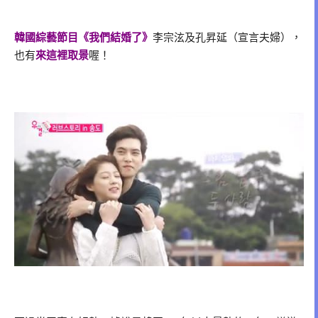
韓國綜藝節目《我們結婚了》
李宗泫及孔昇延（宣言夫婦），
也有
來這裡取景
喔！