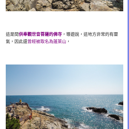
這是間
供奉觀世音菩薩的佛寺
，導遊說，這地方非常的有靈
氣，因此還
曾經被取名為蓬萊山
，