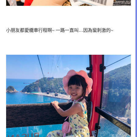
小朋友都愛纜車行程啊~ 一路一直叫…因為蠻刺激的~