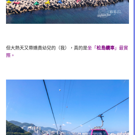
但大熱天又帶嬌貴幼兒的（我），真的是
坐「
松島纜車
」最實
際。