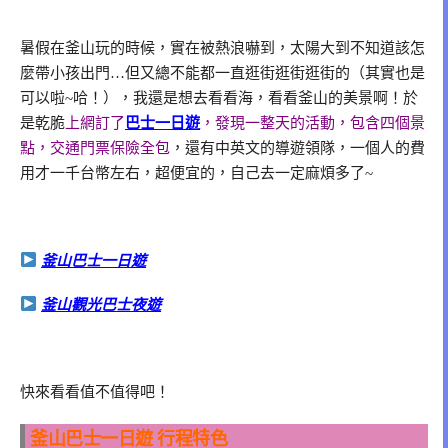
暑假在釜山玩的時候，實在被熱浪嚇到，太陽大到不知道該怎
麼帶小孩出門…但又總不能都一直逛街逛街逛街的（其實也是
可以啦~哈！），我還是想去看看海，看看釜山的美景啊！於
是乾脆
上網訂了
巴士一日遊
，發現一整天的活動，包含四個景
點，交通門票保險全包
，還有中英文的導遊領隊，一個人的費
用才一千台幣左右，超便宜的，自己去一定麻煩多了~
釜山巴士一日遊
釜山觀光巴士夜遊
快來看看值不值得吧！
釜山巴士一日遊 行程特色