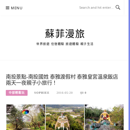
Skip
MENU
to
content
蘇菲漫旅
世界旅遊 住宿體驗 旅遊體驗 親子生活
南投景點-南投國姓 泰雅渡假村 泰雅皇宮溫泉飯店
兩天一夜親子小旅行！
中部輕鬆玩
SOPHIEE
2016-05-20
0