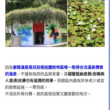
因為
泰雅溫泉是目前南投國姓地區唯一取得合法溫泉標章
的溫泉
，
不僅有政府的品質背書，其
碳酸氫納泉質(俗稱美
人湯)對皮膚也有滋潤的效果
。
而園區內還有許多老少咸宜
的遊樂設施，一票到底，
不須另外再付費，真的是很划算又闔家歡的地方。