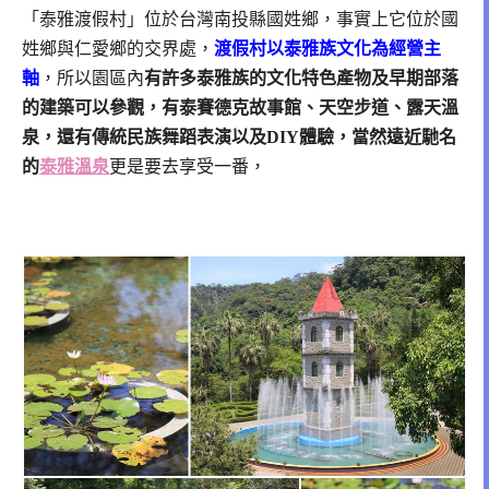
「泰雅渡假村」位於台灣南投縣國姓鄉，事實上它位於國
姓鄉與仁愛鄉的交界處，
渡假村以泰雅族文化為經營主
軸
，所以園區內
有許多泰雅族的文化特色產物
及早期部落
的建築可以參觀，有泰賽德克故事館、天空步道、露天溫
泉，
還有傳統民族舞蹈表演以及DIY體驗，當然遠近馳名
的
泰雅溫泉
更是要去享受一番，