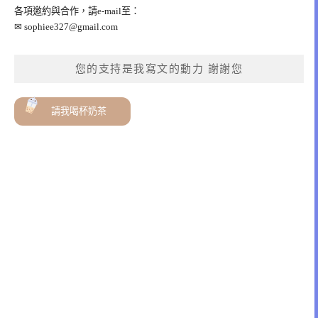
各項邀約與合作，請e-mail至：
✉
sophiee327@gmail.com
您的支持是我寫文的動力 謝謝您
請我喝杯奶茶