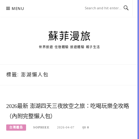
Skip
MENU
to
content
蘇菲漫旅
世界旅遊 住宿體驗 旅遊體驗 親子生活
標籤:
澎湖懶人包
2026最新 澎湖四天三夜放空之旅：吃喝玩樂全攻略
（內附完整懶人包）
台灣離島
SOPHIEE
2026-04-07
0