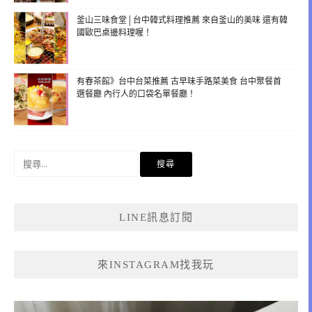
釜山三味食堂│台中韓式料理推薦 來自釜山的美味 還有韓
國歐巴桌邊料理喔！
有春茶館》台中台菜推薦 古早味手路菜美食 台中聚餐首
選餐廳 內行人的口袋名單餐廳！
搜
尋
關
鍵
LINE訊息訂閱
字:
來INSTAGRAM找我玩