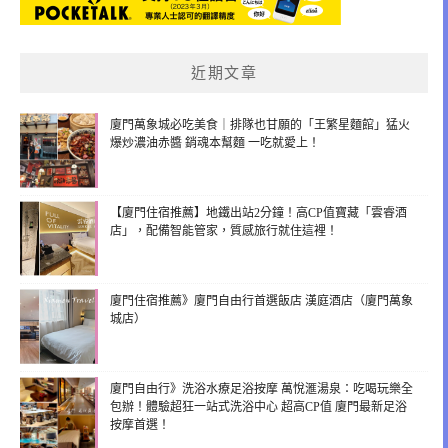
近期文章
廈門萬象城必吃美食｜排隊也甘願的「王繁星麵館」猛火
爆炒濃油赤醬 銷魂本幫麵 一吃就愛上！
【廈門住宿推薦】地鐵出站2分鐘！高CP值寶藏「雲睿酒
店」，配備智能管家，質感旅行就住這裡！
廈門住宿推薦》廈門自由行首選飯店 漢庭酒店（廈門萬象
城店）
廈門自由行》洗浴水療足浴按摩 萬悅滙湯泉：吃喝玩樂全
包辦！體驗超狂一站式洗浴中心 超高CP值 廈門最新足浴
按摩首選！