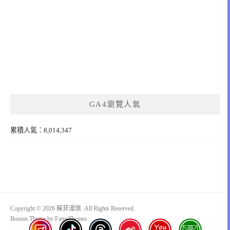
GA4瀏覽人氣
累積人氣：8,014,347
Copyright © 2026 蘇菲漫旅. All Rights Reserved.
Boston Theme by
FameThemes