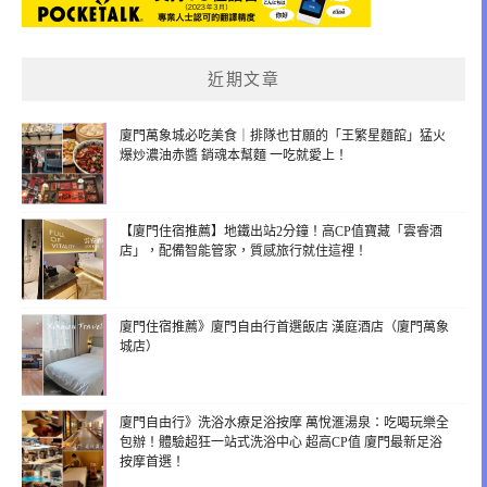
近期文章
廈門萬象城必吃美食｜排隊也甘願的「王繁星麵館」猛火
爆炒濃油赤醬 銷魂本幫麵 一吃就愛上！
【廈門住宿推薦】地鐵出站2分鐘！高CP值寶藏「雲睿酒
店」，配備智能管家，質感旅行就住這裡！
廈門住宿推薦》廈門自由行首選飯店 漢庭酒店（廈門萬象
城店）
廈門自由行》洗浴水療足浴按摩 萬悅滙湯泉：吃喝玩樂全
包辦！體驗超狂一站式洗浴中心 超高CP值 廈門最新足浴
按摩首選！