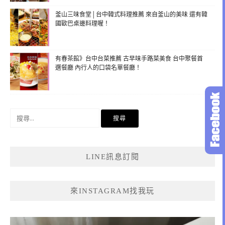
釜山三味食堂│台中韓式料理推薦 來自釜山的美味 還有韓
國歐巴桌邊料理喔！
有春茶館》台中台菜推薦 古早味手路菜美食 台中聚餐首
選餐廳 內行人的口袋名單餐廳！
搜
尋
關
鍵
LINE訊息訂閱
字:
來INSTAGRAM找我玩