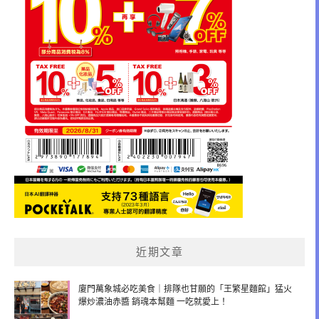
近期文章
廈門萬象城必吃美食｜排隊也甘願的「王繁星麵館」猛火
爆炒濃油赤醬 銷魂本幫麵 一吃就愛上！