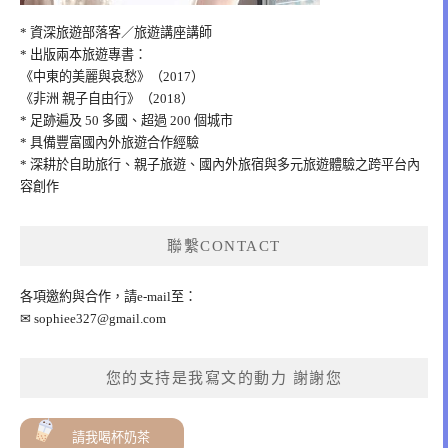
* 資深旅遊部落客／旅遊講座講師
* 出版兩本旅遊專書：
《中東的美麗與哀愁》（2017）
《非洲 親子自由行》（2018）
* 足跡遍及 50 多國、超過 200 個城市
* 具備豐富國內外旅遊合作經驗
* 深耕於自助旅行、親子旅遊、國內外旅宿與多元旅遊體驗之跨平台內
容創作
聯繫CONTACT
各項邀約與合作，請e-mail至：
✉
sophiee327@gmail.com
您的支持是我寫文的動力 謝謝您
請我喝杯奶茶