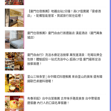
【廈門住宿推薦】地鐵出站2分鐘！高CP值寶藏「雲睿酒
店」，配備智能管家，質感旅行就住這裡！
廈門住宿推薦》廈門自由行首選飯店 漢庭酒店（廈門萬象
城店）
廈門自由行》洗浴水療足浴按摩 萬悅滙湯泉：吃喝玩樂全
包辦！體驗超狂一站式洗浴中心 超高CP值 廈門最新足浴
按摩首選！
釜山三味食堂│台中韓式料理推薦 來自釜山的美味 還有韓
國歐巴桌邊料理喔！
有春茶館》台中台菜推薦 古早味手路菜美食 台中聚餐首
選餐廳 內行人的口袋名單餐廳！