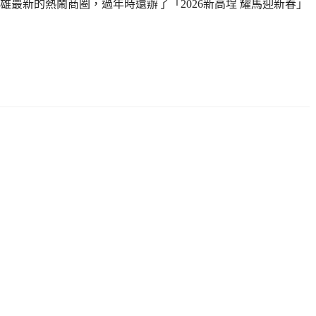
最新的熱鬧商圈，過年時還辦了「2026新高埕 耀馬迎新春」