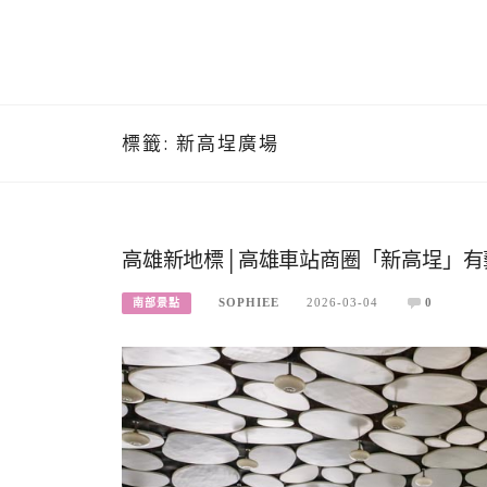
標籤:
新高埕廣場
高雄新地標│高雄車站商圈「新高埕」有
SOPHIEE
2026-03-04
0
南部景點