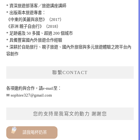
* 資深旅遊部落客／旅遊講座講師
* 出版兩本旅遊專書：
《中東的美麗與哀愁》（2017）
《非洲 親子自由行》（2018）
* 足跡遍及 50 多國、超過 200 個城市
* 具備豐富國內外旅遊合作經驗
* 深耕於自助旅行、親子旅遊、國內外旅宿與多元旅遊體驗之跨平台內
容創作
聯繫CONTACT
各項邀約與合作，請e-mail至：
✉
sophiee327@gmail.com
您的支持是我寫文的動力 謝謝您
請我喝杯奶茶