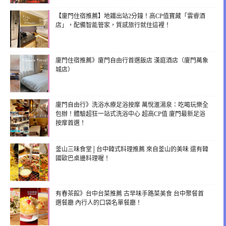
【廈門住宿推薦】地鐵出站2分鐘！高CP值寶藏「雲睿酒
店」，配備智能管家，質感旅行就住這裡！
廈門住宿推薦》廈門自由行首選飯店 漢庭酒店（廈門萬象
城店）
廈門自由行》洗浴水療足浴按摩 萬悅滙湯泉：吃喝玩樂全
包辦！體驗超狂一站式洗浴中心 超高CP值 廈門最新足浴
按摩首選！
釜山三味食堂│台中韓式料理推薦 來自釜山的美味 還有韓
國歐巴桌邊料理喔！
有春茶館》台中台菜推薦 古早味手路菜美食 台中聚餐首
選餐廳 內行人的口袋名單餐廳！