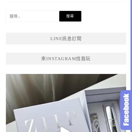
搜
尋
關
鍵
LINE訊息訂閱
字:
來INSTAGRAM找我玩