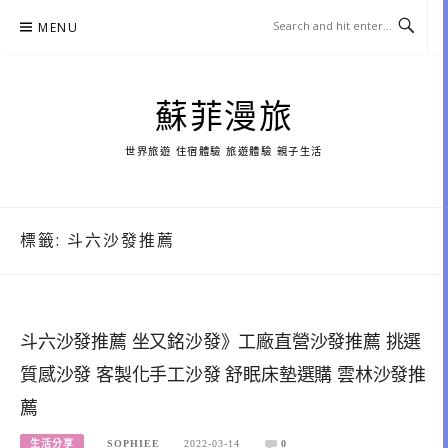
Skip
MENU
to
content
蘇菲漫旅
世界旅遊 住宿體驗 旅遊體驗 親子生活
標籤:
斗六沙發推薦
斗六沙發推薦 坐又銘沙發》工廠直營沙發推薦 挑選
質感沙發 客製化手工沙發 舒眠床墊選購 雲林沙發推
薦
生活分享
SOPHIEE
2022-03-14
0