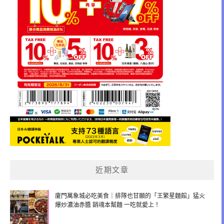
近期文章
廈門萬象城必吃美食｜排隊也甘願的「王繁星麵館」猛火
爆炒濃油赤醬 銷魂本幫麵 一吃就愛上！