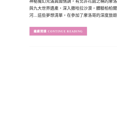
神秘魔幻充滿異國情調，有北非花園之稱的摩洛
與九大世界遺產，深入撒哈拉沙漠，體驗柏柏爾
河…這些夢想清單，在參加了摩洛哥的深度旅遊
CONTINUE READING