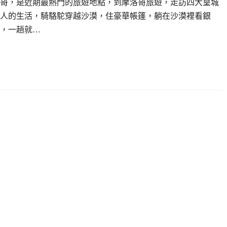
哥，是近期最熱門的旅遊地點，到摩洛哥旅遊，走訪四大皇城
人的生活，騎駱駝穿越沙漠，住豪華帳篷，躺在沙漠裡看銀
，一趟就…