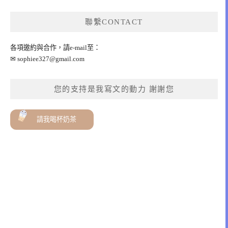
聯繫CONTACT
各項邀約與合作，請e-mail至：
✉
sophiee327@gmail.com
您的支持是我寫文的動力 謝謝您
請我喝杯奶茶