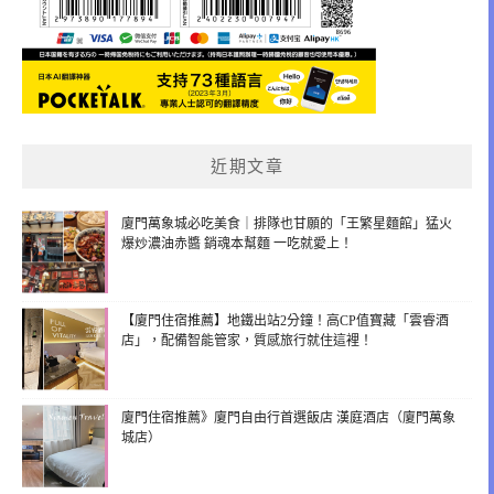
近期文章
廈門萬象城必吃美食｜排隊也甘願的「王繁星麵館」猛火
爆炒濃油赤醬 銷魂本幫麵 一吃就愛上！
【廈門住宿推薦】地鐵出站2分鐘！高CP值寶藏「雲睿酒
店」，配備智能管家，質感旅行就住這裡！
廈門住宿推薦》廈門自由行首選飯店 漢庭酒店（廈門萬象
城店）