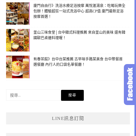
廈門自由行》洗浴水療足浴按摩 萬悅滙湯泉：吃喝玩樂全
包辦！體驗超狂一站式洗浴中心 超高CP值 廈門最新足浴
按摩首選！
釜山三味食堂│台中韓式料理推薦 來自釜山的美味 還有韓
國歐巴桌邊料理喔！
有春茶館》台中台菜推薦 古早味手路菜美食 台中聚餐首
選餐廳 內行人的口袋名單餐廳！
搜
尋
關
鍵
LINE訊息訂閱
字: