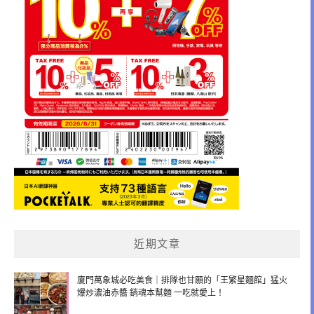
近期文章
廈門萬象城必吃美食｜排隊也甘願的「王繁星麵館」猛火
爆炒濃油赤醬 銷魂本幫麵 一吃就愛上！