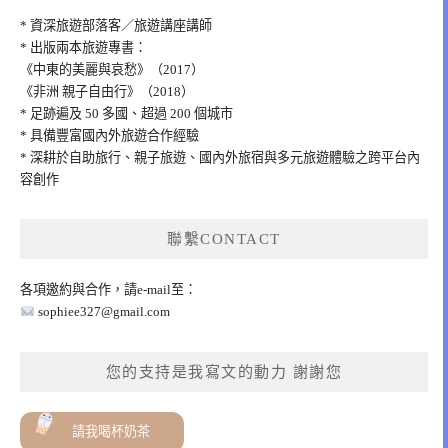
* 資深旅遊部落客／旅遊講座講師
* 出版兩本旅遊專書：
《中東的美麗與哀愁》（2017）
《非洲 親子自由行》（2018）
* 足跡遍及 50 多國、超過 200 個城市
* 具備豐富國內外旅遊合作經驗
* 深耕於自助旅行、親子旅遊、國內外旅宿與多元旅遊體驗之跨平台內
容創作
聯繫CONTACT
各項邀約與合作，請e-mail至：
sophiee327@gmail.com
您的支持是我寫文的動力 謝謝您
請我喝杯奶茶