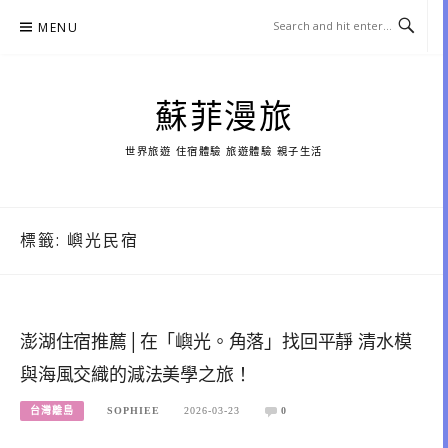
Skip
MENU
to
content
蘇菲漫旅
世界旅遊 住宿體驗 旅遊體驗 親子生活
標籤:
嶼光民宿
澎湖住宿推薦│在「嶼光。角落」找回平靜 清水模
與海風交織的減法美學之旅！
台灣離島
SOPHIEE
2026-03-23
0