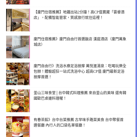
【廈門住宿推薦】地鐵出站2分鐘！高CP值寶藏「雲睿酒
店」，配備智能管家，質感旅行就住這裡！
廈門住宿推薦》廈門自由行首選飯店 漢庭酒店（廈門萬象
城店）
廈門自由行》洗浴水療足浴按摩 萬悅滙湯泉：吃喝玩樂全
包辦！體驗超狂一站式洗浴中心 超高CP值 廈門最新足浴
按摩首選！
釜山三味食堂│台中韓式料理推薦 來自釜山的美味 還有韓
國歐巴桌邊料理喔！
有春茶館》台中台菜推薦 古早味手路菜美食 台中聚餐首
選餐廳 內行人的口袋名單餐廳！