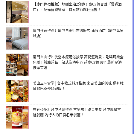
【廈門住宿推薦】地鐵出站2分鐘！高CP值寶藏「雲睿酒
店」，配備智能管家，質感旅行就住這裡！
廈門住宿推薦》廈門自由行首選飯店 漢庭酒店（廈門萬象
城店）
廈門自由行》洗浴水療足浴按摩 萬悅滙湯泉：吃喝玩樂全
包辦！體驗超狂一站式洗浴中心 超高CP值 廈門最新足浴
按摩首選！
釜山三味食堂│台中韓式料理推薦 來自釜山的美味 還有韓
國歐巴桌邊料理喔！
有春茶館》台中台菜推薦 古早味手路菜美食 台中聚餐首
選餐廳 內行人的口袋名單餐廳！