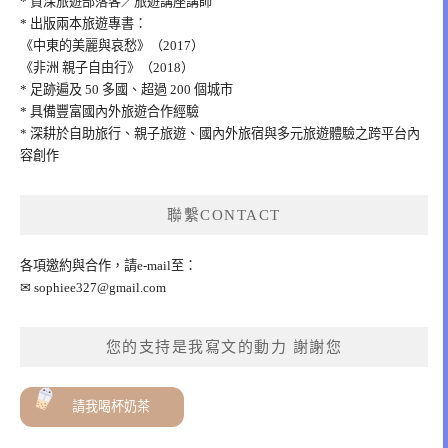
* 資深旅遊部落客／旅遊講座講師
* 出版兩本旅遊專書：
《中東的美麗與哀愁》（2017）
《非洲 親子自由行》（2018）
* 足跡遍及 50 多國、超過 200 個城市
* 具備豐富國內外旅遊合作經驗
* 深耕於自助旅行、親子旅遊、國內外旅宿與多元旅遊體驗之跨平台內
容創作
聯繫CONTACT
各項邀約與合作，請e-mail至：
✉
sophiee327@gmail.com
您的支持是我寫文的動力 謝謝您
請我喝杯奶茶