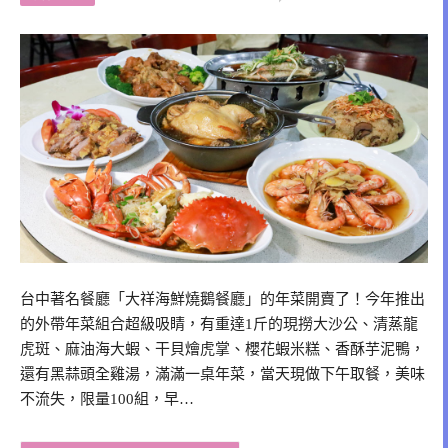
台中著名餐廳「大祥海鮮燒鵝餐廳」的年菜開賣了！今年推出
的外帶年菜組合超級吸睛，有重達1斤的現撈大沙公、清蒸龍
虎斑、麻油海大蝦、干貝燴虎掌、櫻花蝦米糕、香酥芋泥鴨，
還有黑蒜頭全雞湯，滿滿一桌年菜，當天現做下午取餐，美味
不流失，限量100組，早…