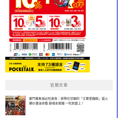
近期文章
廈門萬象城必吃美食｜排隊也甘願的「王繁星麵館」猛火
爆炒濃油赤醬 銷魂本幫麵 一吃就愛上！