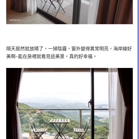
隔天居然就放晴了，一掃陰霾，窗外變得異常明亮，海岸線好
美啊~能在房裡就看見這美景，真的好幸福。