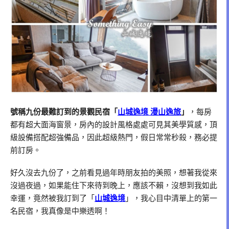
號稱九份最難訂到的景觀民宿「
山城逸境 漫山逸旅
」
，每房
都有超大面海窗景，房內的設計風格處處可見其美學質感，頂
級設備搭配超強備品，因此超級熱門，假日常常秒殺，務必提
前訂房。
好久沒去九份了，之前看見過年時朋友拍的美照，想著我從來
沒過夜過，如果能住下來待到晚上，應該不賴，沒想到我如此
幸運，竟然被我訂到了「
山城逸境
」，我心目中清單上的第一
名民宿，我真像是中樂透啊！