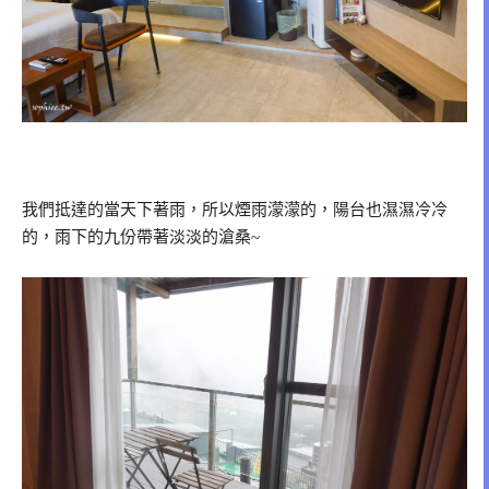
我們抵達的當天下著雨，所以煙雨濛濛的，陽台也濕濕冷冷
的，雨下的九份帶著淡淡的滄桑~