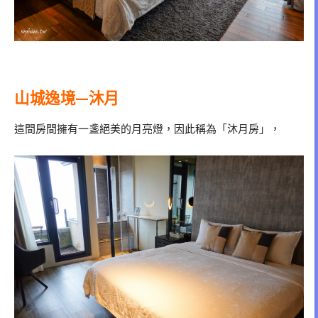
山城逸境—沐月
這間房間擁有一盞絕美的月亮燈，因此稱為「沐月房」，