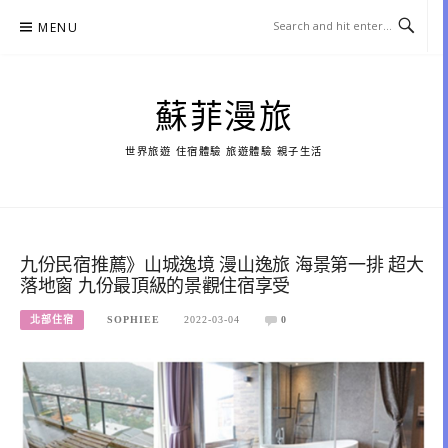
Skip
MENU
to
content
蘇菲漫旅
世界旅遊 住宿體驗 旅遊體驗 親子生活
九份民宿推薦》山城逸境 漫山逸旅 海景第一排 超大
落地窗 九份最頂級的景觀住宿享受
北部住宿
SOPHIEE
2022-03-04
0