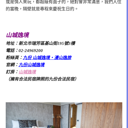
或是情人來玩，都超級有面子的，絕對會非常滿意，我們入住
的當晚，隔壁就是專程來慶祝生日的。
山城逸境
地址：新北市瑞芳區基山街195號3樓
電話：02-24969200
粉絲頁：
九份 山城逸境‧漫山逸旅
官網：
九份山城逸境
訂房：
山城逸境
（擁有合法民宿牌照的九份合法民宿）