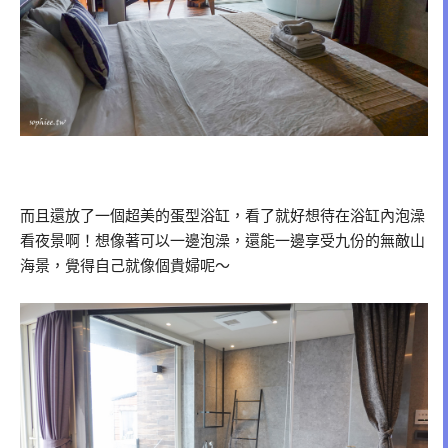
而且還放了一個超美的蛋型浴缸，看了就好想待在浴缸內泡澡
看夜景啊！想像著可以一邊泡澡，還能一邊享受九份的無敵山
海景，覺得自己就像個貴婦呢～